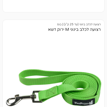
25 ק"ג)
|
בוס
M ירוק דשא