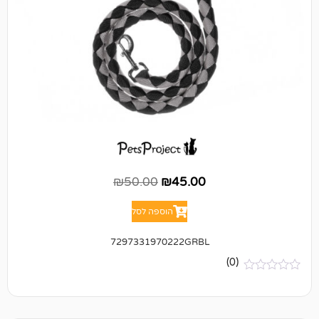
₪
50.00
₪
45.00
הוספה לסל
7297331970222GRBL
(0)