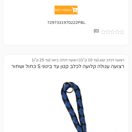
הוספה לסל
7297331970222PBL
(0)
 ק"ג)
|
רצועה לכלב בינוני (עד 25 ק"ג)
עה לכלב קטן עד בינוני S כחול ושחור