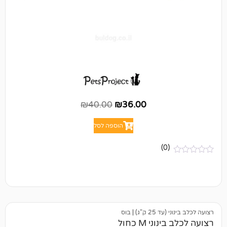
₪
40.00
₪
36.00
הוספה לסל
(0)
25 ק"ג)
|
בוס
י M כחול