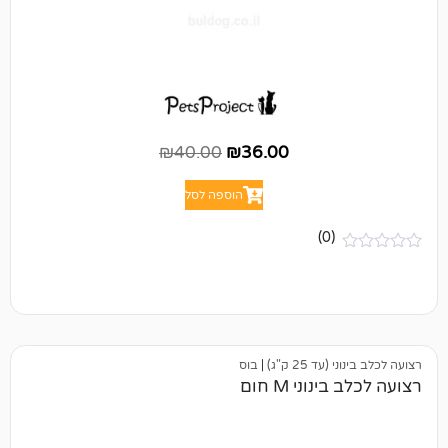
₪
40.00
₪
36.00
הוספה לסל
(0)
25 ק"ג)
|
בוס
ני M חום