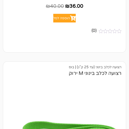
₪
40.00
₪
36.00
הוספה לסל
(0)
25 ק"ג)
|
בוס
י M ירוק