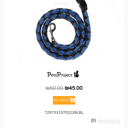
₪
50.00
₪
45.00
הוספה לסל
7297331970222BLBL
(0)