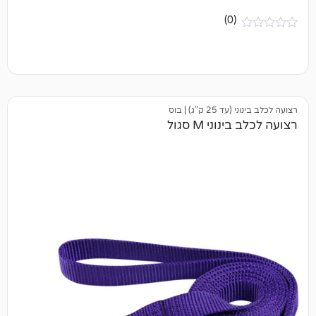
(0)
25 ק"ג)
|
בוס
י M סגול