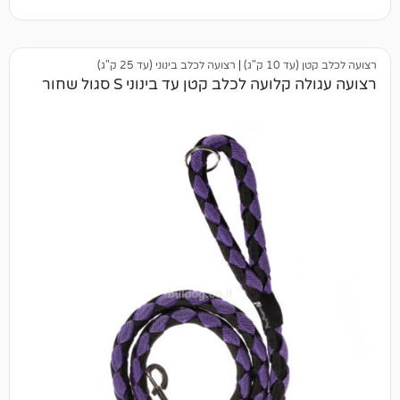
 ק"ג)
|
רצועה לכלב בינוני (עד 25 ק"ג)
עה לכלב קטן עד בינוני S סגול שחור