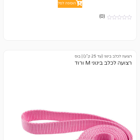
הוספה לסל
(0)
25 ק"ג)
|
בוס
י M ורוד