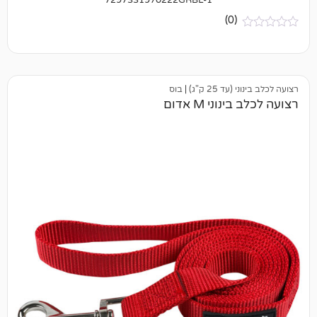
(0)
25 ק"ג)
|
בוס
י M אדום