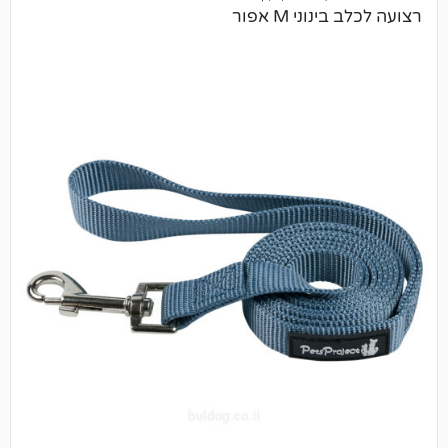
י M אפור