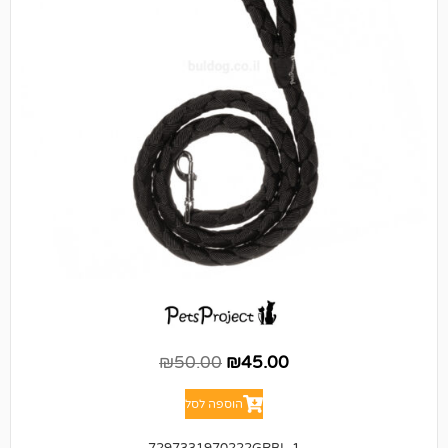
₪
50.00
₪
45.00
הוספה לסל
7297331970222GRBL-1