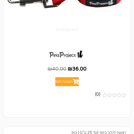
₪
40.00
₪
36.00
הוספה לסל
(0)
25 ק"ג)
|
בוס