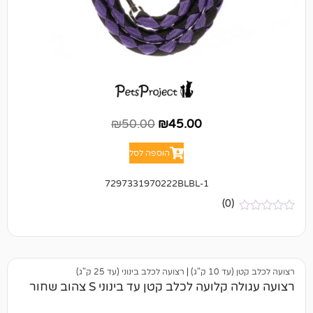
₪
50.00
₪
45.00
הוספה לסל
7297331970222BLBL-1
(0)
 ק"ג)
|
רצועה לכלב בינוני (עד 25 ק"ג)
עה לכלב קטן עד בינוני S צהוב שחור