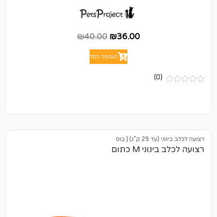
₪
40.00
₪
36.00
הוספה לסל
(0)
25 ק"ג)
|
בוס
י M כתום