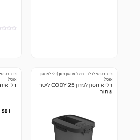
א
י
ן
ב
י
ק
ו
א
ר
י
ו
ן
ת
ב
י
ק
ו
ר
ו
ציוד בסיסי לכלב
|
מיכל אחסון מזון (דלי לאחסון
ציוד בסיסי
ת
אוכל)
אוכל)
דלי איחסון למזון CODY 25 ליטר
דלי איחסון למ
שחור