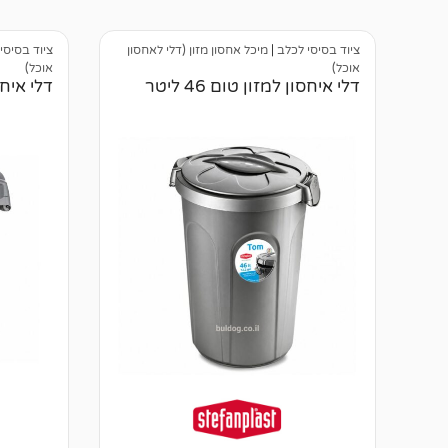
ב
ן
י
ב
ק
י
ו
ציוד בסיסי לכלב
|
מיכל אחסון מזון (דלי לאחסון
ציוד בסיסי
ק
ר
ו
אוכל)
אוכל)
ו
ר
דלי איחסון למזון טום 46 ליטר
דלי איחסון
ת
ו
ת