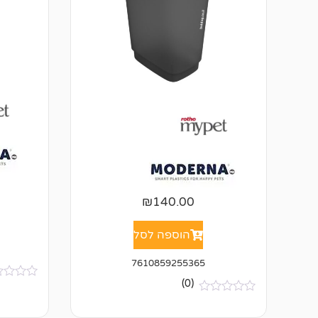
₪
140.00
הוספה לסל
7610859255365
(0)
א
י
א
ן
י