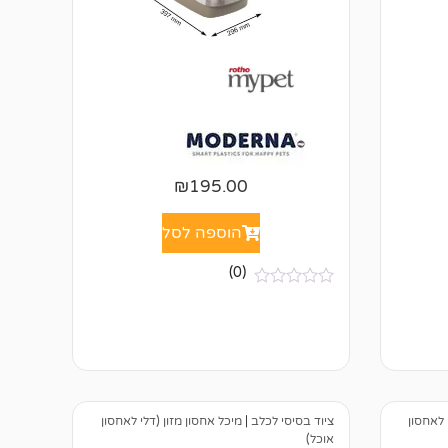
₪
195.00
הוספה לסל
(0)
א
י
ן
ב
י
ק
ו
ר
ו
 לאחסון
ציוד בסיסי לכלב
|
מיכל אחסון מזון (דלי לאחסון
ת
אוכל)