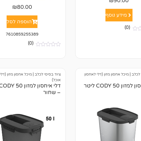
₪
90.00
₪
80.00
מידע נוסף
הוספה לסל
(0)
7610859255389
(0)
א
י
ן
ב
י
 לכלב
|
מיכל אחסון מזון (דלי לאחסון
ציוד בסיסי לכלב
|
מיכל אחסון מזון (דלי
ק
ו
אוכל)
ר
זון CODY 50 ליטר
ו
– שחור
ת