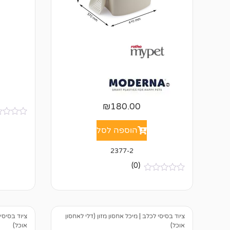
₪
180.00
א
הוספה לסל
י
ן
ב
2377-2
י
ק
(0)
ו
ר
א
ו
י
ת
ן
ב
י
ציוד בסיסי לכלב
|
מיכל אחסון מזון (דלי לאחסון
ציוד בסיסי
ק
ו
אוכל)
אוכל)