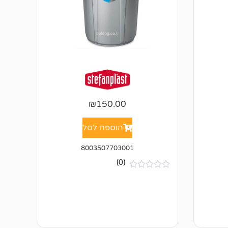
₪
150.00
הוספה לסל
8003507703001
(0)
א
י
ן
ב
י
ק
ו