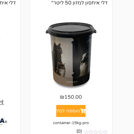
ר
דלי איחסון למזון 50 ליטר*
דלי איחסון
ו
ת
₪
150.00
הוספה לסל
container-15kg-pro
(0)