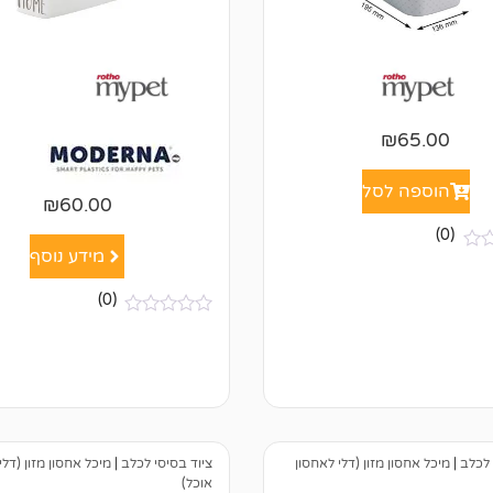
₪
65.00
הוספה לסל
₪
60.00
(0)
מידע נוסף
(0)
א
י
ן
ב
י
ק
ו
ר
ו
 לכלב
|
מיכל אחסון מזון (דלי לאחסון
ציוד בסיסי לכלב
|
מיכל אחסון מזון (דלי
ת
אוכל)