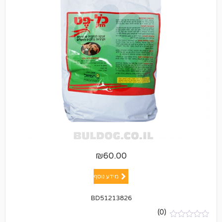
₪
60.00
מידע נוסף
BD51213826
(0)