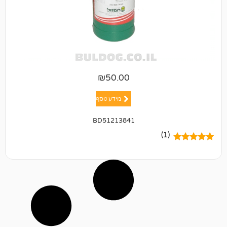
₪
50.00
מידע נוסף
BD51213841
(1)