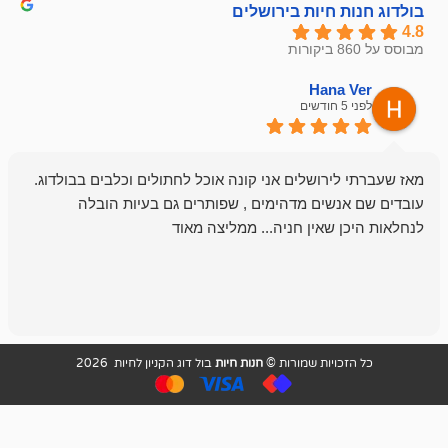
חיות בירושלים
emesh
Han
לפני 6 חודשים
רושלים אני קונה אוכל לחתולים וכלבים בבולדוג.
החנות שלי לכל
שים מדהימים , שפותרים גם בעיות הובלה
וכשנכנסתי לח
שאין חניה... ממליצה מאוד
לכלב שלי, שא
לכלב, יש מבחר
אני חוזר רק ל
ויות שמורות ©
חנות חיות
בול דוג הקניון לחיות 2026