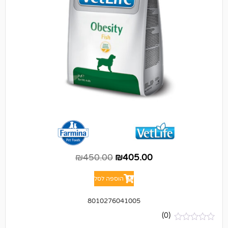
₪
450.00
₪
405.00
הוספה לסל
8010276041005
(0)