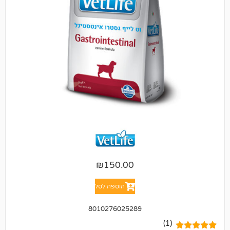
₪
150.00
הוספה לסל
8010276025289
(1)