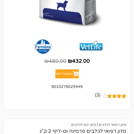
₪
480.00
₪
432.00
הוספה לסל
8010276025449
(3)
ם
|
מזון יבש לכלבים
מזון רפואי לכלבים פרמינה וט-לייף 2 ק"ג