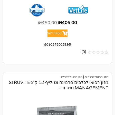
₪
450.00
₪
405.00
הוספה לסל
8010276025395
(0)
ם
|
מזון יבש לכלבים
מזון רפואי לכלבים פרמינה וט-לייף 12 ק"ג STRUVITE
טרוויט