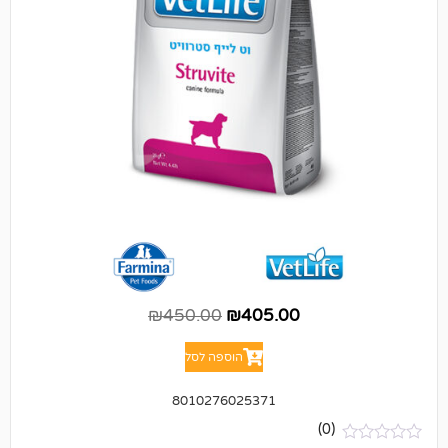
₪
450.00
₪
405.00
הוספה לסל
8010276025371
(0)