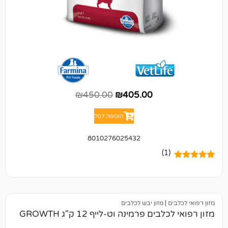
₪
450.00
₪
405.00
הוספה לסל
8010276025432
(1)
ם
|
מזון יבש לכלבים
ם פרמינה וט-לייף 12 ק"ג GROWTH