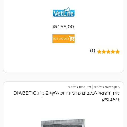
₪
155.00
הוספה לסל
(1)
ם
|
מזון יבש לכלבים
מזון רפואי לכלבים פרמינה וט-לייף 2 ק"ג DIABETIC