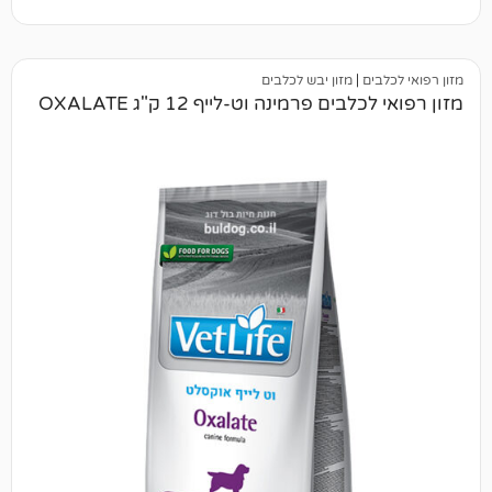
ם
|
מזון יבש לכלבים
ם פרמינה וט-לייף 12 ק"ג OXALATE