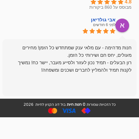
ולדיאן
מתן ט
לפני 6 חודשים
- עם מלאי ענק שמתחדש כל הזמן! מחירים
מיד נכון לעזור ולסייע מעבר, יישר כח! נמשיך
להמליץ לחברים ושכנים ומשפחה!
מומלץ מאוד!
ויות שמורות ©
חנות חיות
בול דוג הקניון לחיות 2026