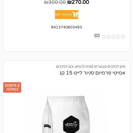
₪
300.00
₪
270.00
הוספה לסל
8413740603493
(0)
ים (סניור)
|
מזון יבש לכלבים
ניור לייט 15 קג
2 פינוקים
במתנה