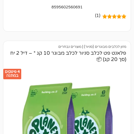
8595602560691
(1)
ים (סניור)
|
מוצרים נבחרים
פלאנט פט לכלב סניור לכלב מבוגר 10 קג * – דיל 2 יח
4 פינוקים
במתנה