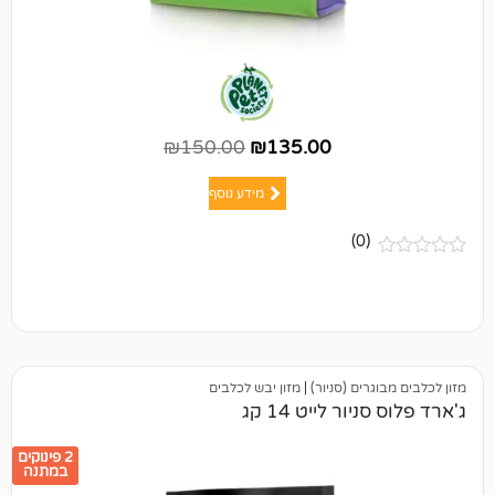
₪
150.00
₪
135.00
מידע נוסף
(0)
ים (סניור)
|
מזון יבש לכלבים
ר לייט 14 קג
2 פינוקים
במתנה