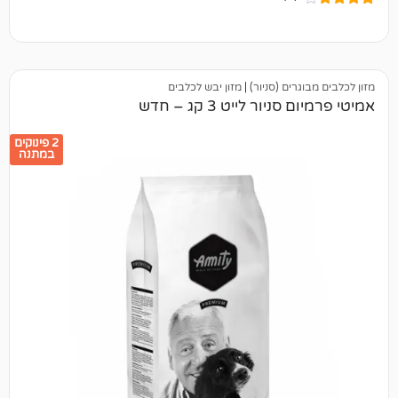
ים (סניור)
|
מזון יבש לכלבים
ר לייט 3 קג – חדש
2 פינוקים
במתנה