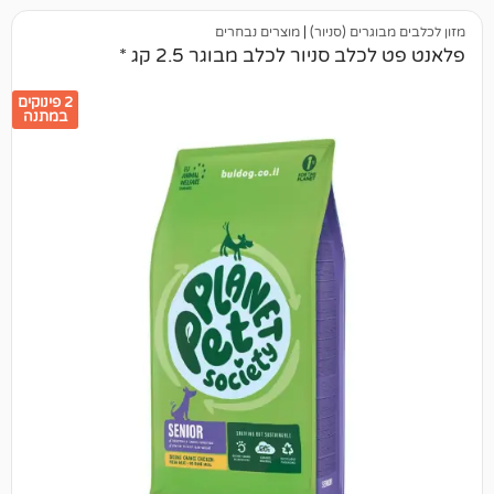
ים (סניור)
|
מוצרים נבחרים
 סניור לכלב מבוגר 2.5 קג *
2 פינוקים
במתנה