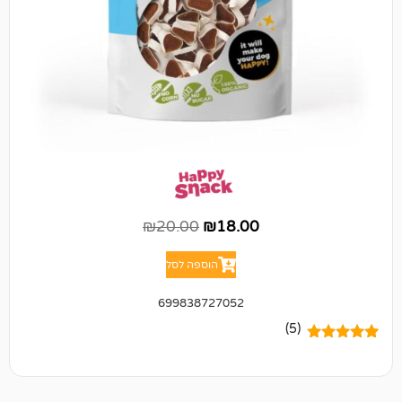
₪
20.00
₪
18.00
הוספה לסל
699838727052
(5)