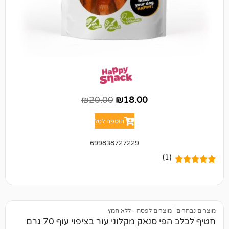
₪
20.00
₪
18.00
הוספה לסל
699838727229
(1)
מוצרים לפסח - ללא חמץ
 סנאק מקלוני עור בציפוי עוף 70 גרם