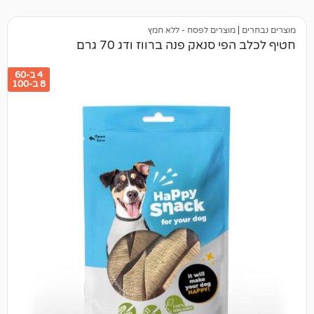
מוצרים לפסח - ללא חמץ
 סנאק פנה ברווז ודג 70 גרם
4 ב-60
8 ב-100