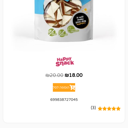
₪
20.00
₪
18.00
הוספה לסל
699838727045
(3)