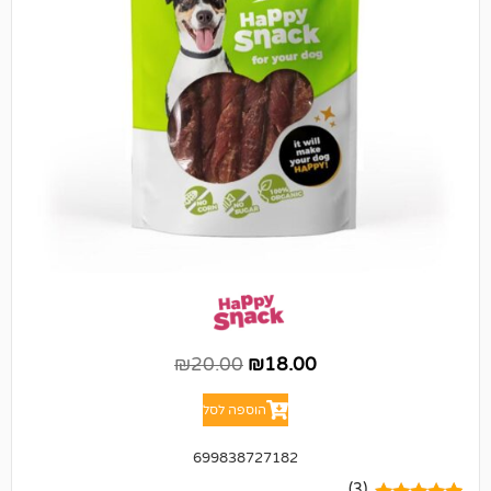
₪
20.00
₪
18.00
הוספה לסל
699838727182
(3)