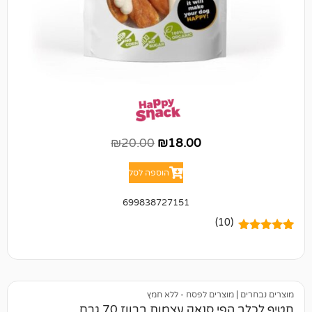
₪
20.00
₪
18.00
הוספה לסל
699838727151
(10)
מוצרים לפסח - ללא חמץ
 סנאק עצמות ברווז 70 גרם