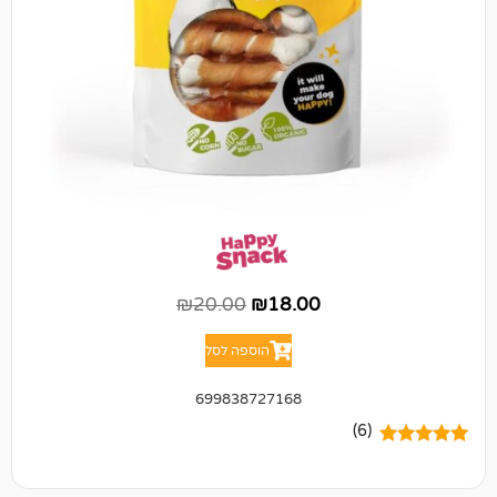
₪
20.00
₪
18.00
הוספה לסל
699838727168
(6)