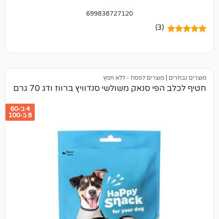
699838727120
(3)
מוצרים לפסח - ללא חמץ
 סנאק משולשי סנדוויץ ברווז ודג 70 גרם
4 ב-60
8 ב-100