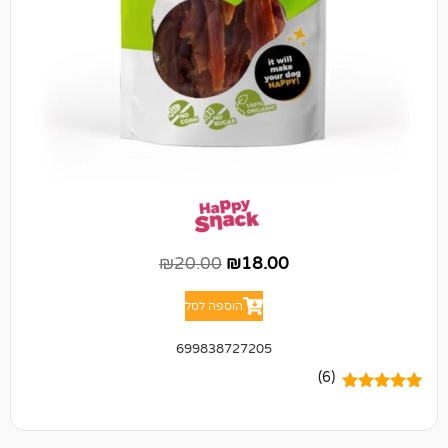
₪
20.00
₪
18.00
הוספה לסל
699838727205
(6)