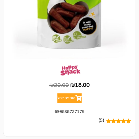
₪
20.00
₪
18.00
הוספה לסל
699838727175
(5)