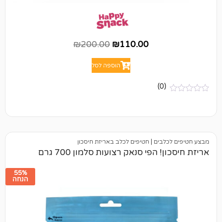
₪
200.00
₪
110.00
הוספה לסל
(0)
לבים
|
חטיפים לכלב באריזת חיסכון
 הפי סנאק רצועות סלמון 700 גרם
55%
הנחה