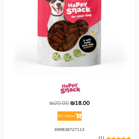
₪
20.00
₪
18.00
הוספה לסל
699838727113
(1)