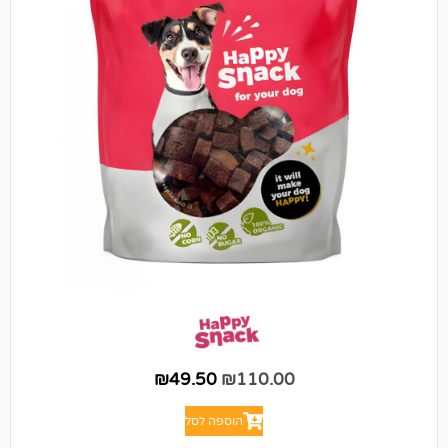
₪
49.50
₪
110.00
הוספה לסל