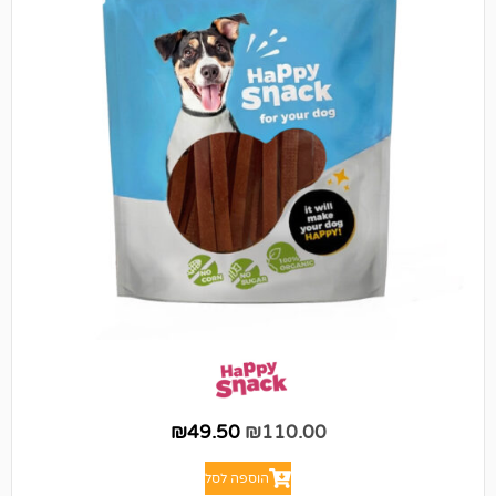
₪
49.50
₪
110.00
הוספה לסל