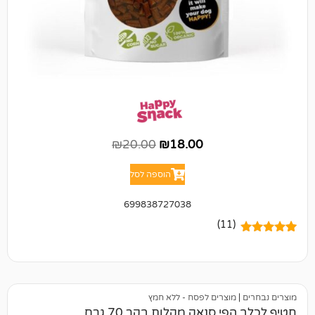
₪
20.00
₪
18.00
הוספה לסל
699838727038
(11)
מוצרים לפסח - ללא חמץ
י סנאק מקלות בקר 70 גרם