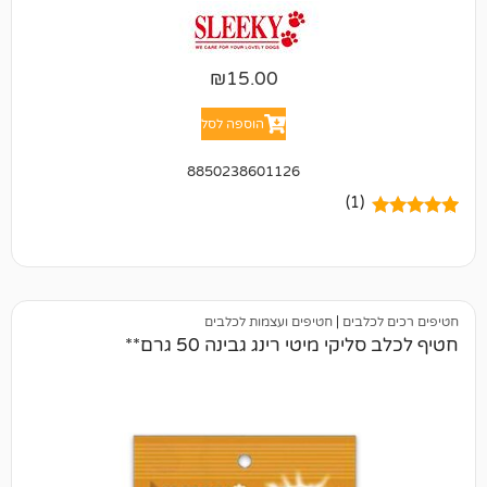
₪
15.00
הוספה לסל
8850238601126
(1)
בים
|
חטיפים ועצמות לכלבים
 מיטי רינג גבינה 50 גרם**