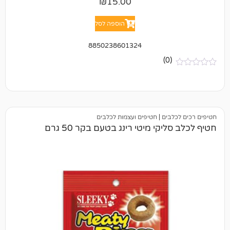
₪
15.00
הוספה לסל
8850238601324
(0)
בים
|
חטיפים ועצמות לכלבים
קי מיטי רינג בטעם בקר 50 גרם