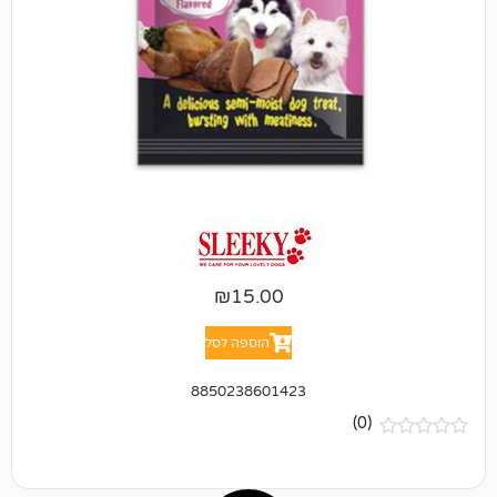
₪
15.00
הוספה לסל
8850238601423
(0)