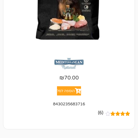
₪
70.00
הוספה לסל
8430235683716
(6)