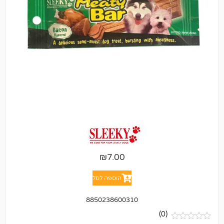
₪
7.00
הוספה לסל
8850238600310
(0)