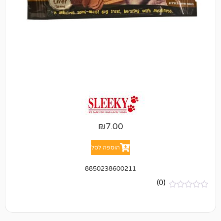
₪
7.00
הוספה לסל
8850238600211
(0)