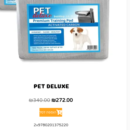
₪
340.00
₪
272.00
הוספה לסל
9780201375220×2
(1)