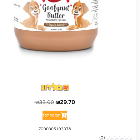
₪
33.00
₪
29.70
הוספה לסל
7290005193378
(0)