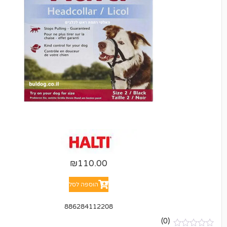
₪
110.00
הוספה לסל
886284112208
(0)