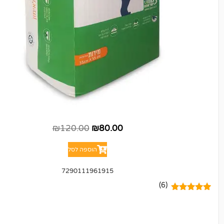
₪
120.00
₪
80.00
הוספה לסל
7290111961915
(6)