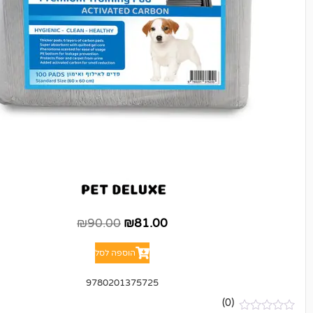
₪
90.00
₪
81.00
הוספה לסל
9780201375725
(0)