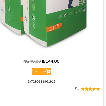
₪
240.00
₪
144.00
הוספה לסל
7290111961915×2
(5)