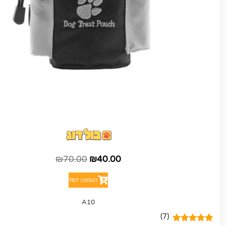
₪
70.00
₪
40.00
הוספה לסל
A10
(7)