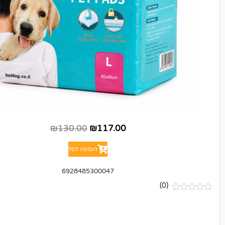
₪
130.00
₪
117.00
הוספה לסל
6928485300047
(0)