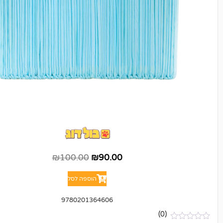
₪
100.00
₪
90.00
הוספה לסל
9780201364606
(0)