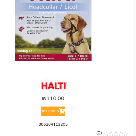
₪
110.00
הוספה לסל
886284113205
(0)