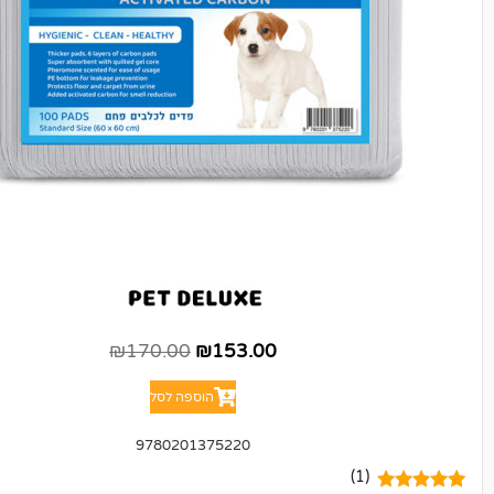
₪
170.00
₪
153.00
הוספה לסל
9780201375220
(1)