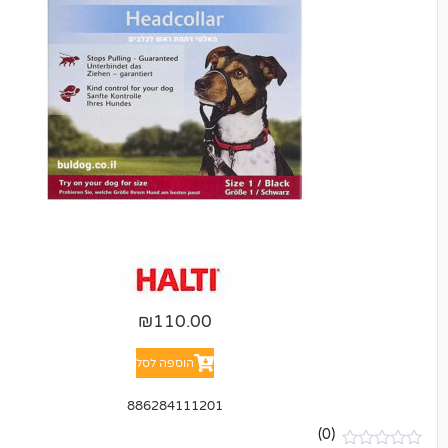
₪
110.00
הוספה לסל
886284111201
(0)