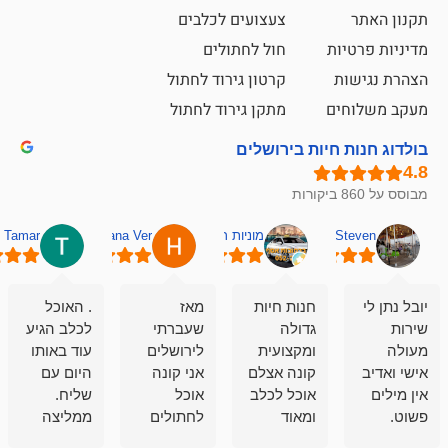
צעצועים לכלבים
ת
חול לחתולים
קרטון גירוד לחתול
ם
מתקן גירוד לחתול
חיות בירושלים
מוניות רחובות אסף
Hana Ver
Tamar
סאן בן 
חנות חיות
מאז
. האוכל
פשוט חווית
גדולה
שעברתי
לכלב הגיע
קנייה שאפו
ומקצועית
לירושלים
עוד באותו
לעוסקים
קונה אצלם
אני קונה
היום עם
במלאכה
אוכל לכלב
אוכל
שליח.
שירות-אמינות-ז
ומאוד
לחתולים
ממליצה
והכי חשוב
מרוצה
וכלבים
מאד!!
איכות