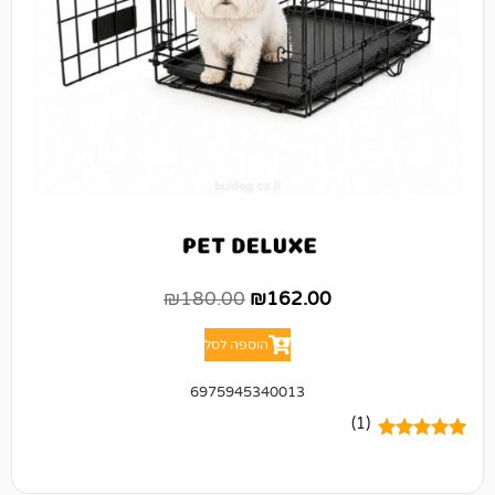
₪
180.00
₪
162.00
הוספה לסל
6975945340013
(1)