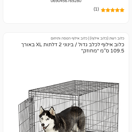
0690456769280
(1)
ילוף)
|
כלוב אילוף הטסה ותיחום
כלוב אילוף לכלב גדול / בינוני 2 דלתות XL באורך