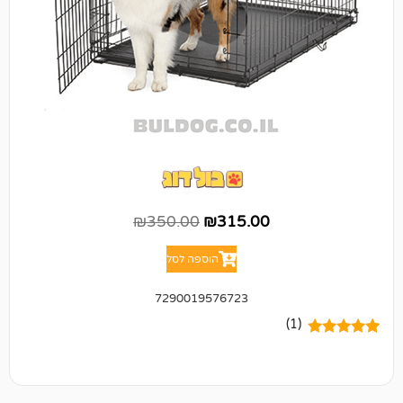
₪
350.00
₪
315.00
הוספה לסל
7290019576723
(1)