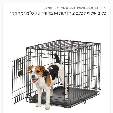
ילוף)
|
כלוב אילוף הטסה ותיחום
 79 ס”מ *מחוזק*