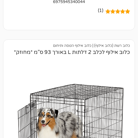
6975945340044
(1)
ילוף)
|
כלוב אילוף הטסה ותיחום
 93 ס”מ *מחוזק*