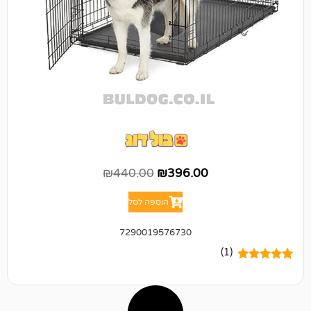
₪
440.00
₪
396.00
הוספה לסל
7290019576730
(1)