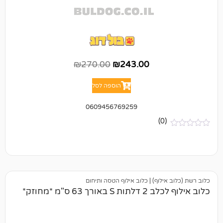
₪
270.00
₪
243.00
הוספה לסל
0609456769259
(0)
ילוף)
|
כלוב אילוף הטסה ותיחום
 63 ס"מ *מחוזק*