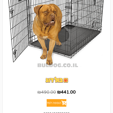
₪
490.00
₪
441.00
הוספה לסל