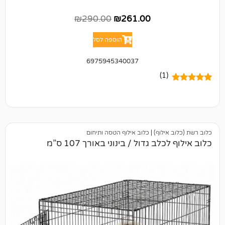
₪
290.00
₪
261.00
הוספה לסל
6975945340037
(1)
ילוף)
|
כלוב אילוף הטסה ותיחום
ב גדול / בינוני באורך 107 ס”מ