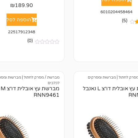
₪
189.90
6010204458464
הוספה לסל
(5)
22517912348
ך
(0)
של
א
י
ן
ב
י
ק
ו
סרק לחתול
|
מברשות ומסרקים
מברשת / מסרק לחתול
|
מברשות ומסר
ר
לכלבים
ו
מברשת עץ אובלית דו״צ L נאנבל
מב
ת
RNN9461
RN