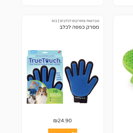
ק
ו
ר
ו
ת
מברשות ומסרקים לכלבים
|
בוס
מסרק כפפה לכלב
₪
24.90