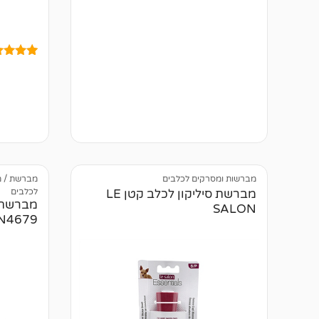
א
י
ן
ב
י
ק
5
מדורגים
ו
4.80
מתו
ר
5 מבוסס על
ו
דירוגים 
ת
לקוחות
מברשות ומסרקים לכלבים
מברשת / מ
לכלבים
מברשת סיליקון לכלב קטן LE
SALON
N4679