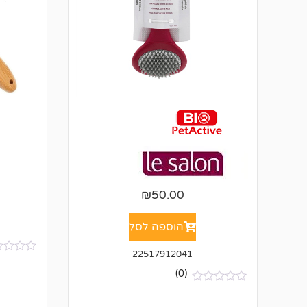
₪
50.00
הוספה לסל
22517912041
א
י
(0)
ן
א
ב
י
י