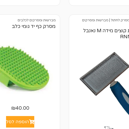
ק
ו
ר
ו
ת
סרק לחתול
|
מברשות ומסרקים
מברשות ומסרקים לכלבים
מסרק כף יד גומי כלב
מברשת קוצים מידה M נאנבל
RN
₪
40.00
הוספה לסל