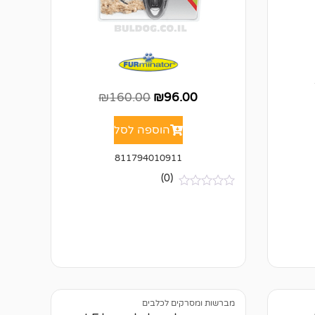
₪
160.00
₪
96.00
הוספה לסל
811794010911
(0)
א
י
ן
ב
י
ק
ו
ר
ו
ת
מברשות ומסרקים לכלבים