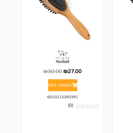
₪
30.00
₪
27.00
הוספה לסל
6010213350391
(0)
א
י
ן
ב
י