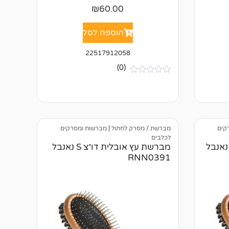
₪
60.00
הוספה לסל
22517912058
(0)
א
י
ן
ב
י
ק
ו
קים
מברשת / מסרק לחתול
|
מברשות ומסרקים
ר
לכלבים
ו
רשת עץ אובלית דו״צ M נאנבל
מברשת עץ אובלית דו״צ S נאנבל
ת
RNN0391