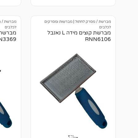
ן
ק
ב
ו
י
ר
ק
ו
ו
ת
מברשת / מסרק לחתול
|
מברשות ומסרקים
מברשת / מ
ר
לכלבים
לכלבים
ו
מברשת קוצים מידה L נאנבל
ת
N3369
RNN6106