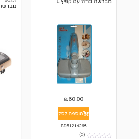
לכלבים
מברשת ברזל עם קפיץ L
מברשת 
₪
60.00
הוספה לסל
BD51214265
(0)