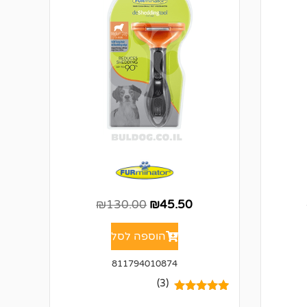
₪
130.00
₪
45.50
הוספה לסל
811794010874
(3)
3
מדורגים
5.00