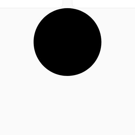
א
י
ן
ב
י
ק
ו
ר
ו
ת