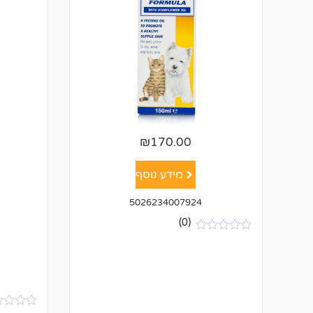
₪
170.00
מידע נוסף
5026234007924
(0)
א
י
ן
ב
י
ק
ו