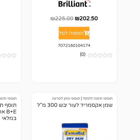
₪
225.00
₪
202.50
הוספה לסל
7072160104174
(0)
א
א
י
י
ן
ן
ב
ב
י
י
ק
ק
ו
ו
ר
ר
תוספי תזונה לחתול
|
תוספי מזון לפרווה
תוספי תזונ
ו
ו
שמן אקסמריד לעור יבש 300 מ"ל
תוסף תז
ת
ת
במלאי