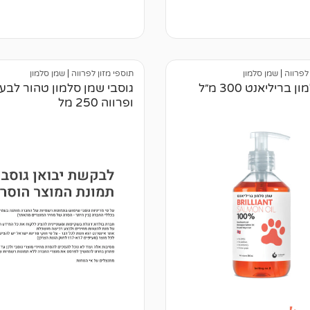
א
י
ן
ב
י
ק
ו
 לפרווה
|
שמן סלמון
תוספי מזון לפרווה
|
שמן סלמון
ר
בריליאנט 300 מ״ל
גוסבי שמן סלמון טהור לבעי
ו
ופרווה 250 מל
ת