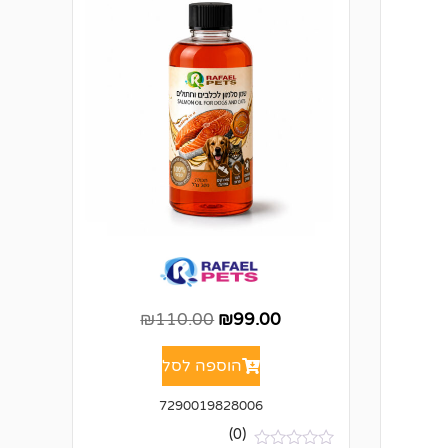
₪
110.00
₪
99.00
הוספה לסל
7290019828006
(0)