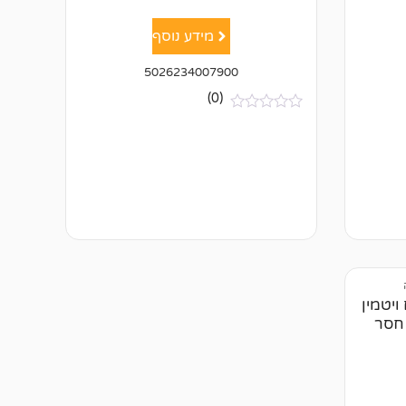
מידע נוסף
5026234007900
(0)
א
י
ן
ב
י
ק
ו
ר
ו
ת
ויטמין
ות – חסר