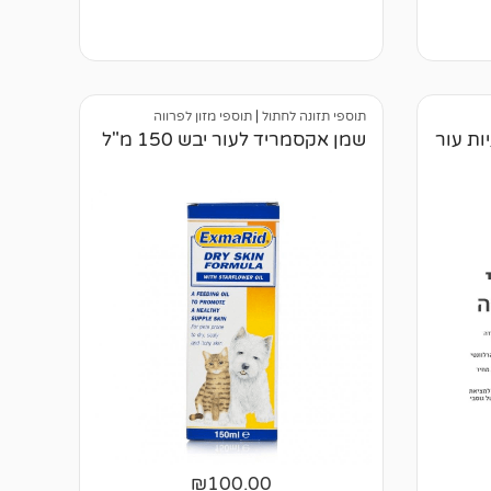
א
י
ן
ב
י
ק
ו
תוספי תזונה לחתול
|
תוספי מזון לפרווה
ר
ות עור
שמן אקסמריד לעור יבש 150 מ"ל
ו
ת
₪
100.00