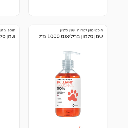
א
א
י
י
ן
ן
ב
ב
י
י
ק
ק
ו
ו
תוספי מזון לפרווה
|
שמן סלמון
תוספי מזון
ר
ר
שמן סלמון בריליאנט 1000 מ״ל
שמן סלמון 
ו
ו
ת
ת