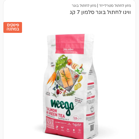
יזד
|
מזון לחתול בוגר
גר סלמון 7 קג
פינוקים
במתנה