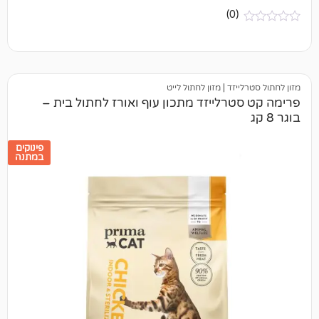
(0)
יזד
|
מזון לחתול לייט
רלייזד מתכון עוף ואורז לחתול בית –
פינוקים
במתנה