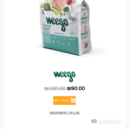
₪
100.00
₪
90.00
הוספה לסל
5600969118126
(0)