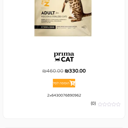
₪
460.00
₪
330.00
הוספה לסל
6430076890962×2
(0)