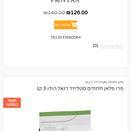
₪
140.00
₪
126.00
הוספה לסל
7613033560064
(0)
יזד
|
בוס
ים סטלייזד רנאל הודו 3 קג
חטיף
במתנה