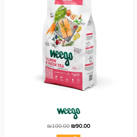
₪
100.00
₪
90.00