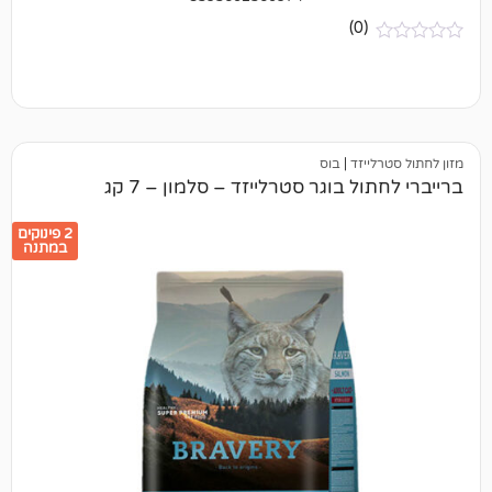
(0)
יזד
|
בוס
ל בוגר סטרלייזד – סלמון – 7 קג
2 פינוקים
במתנה