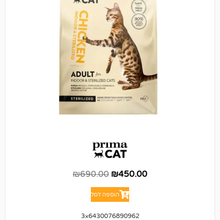
₪
690.00
₪
450.00
הוספה לסל
6430076890962×3