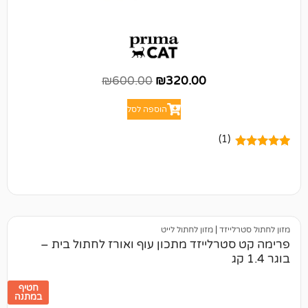
₪
600.00
₪
320.00
הוספה לסל
(1)
יזד
|
מזון לחתול לייט
רלייזד מתכון עוף ואורז לחתול בית –
חטיף
במתנה