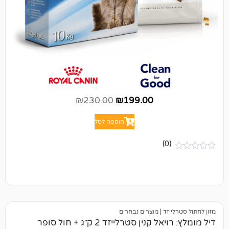
₪
230.00
₪
199.00
הוספה לסל
(0)
יזד
|
מוצרים נבחרים
דיל מומלץ: רויאל קנין סטרלייזד 2 ק״ג + חול סופר