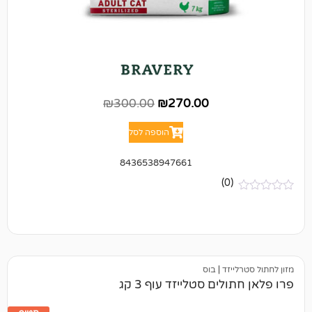
₪
300.00
₪
270.00
הוספה לסל
8436538947661
(0)
יזד
|
בוס
ים סטלייזד עוף 3 קג