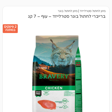
יזד
|
מזון לחתול בוגר
 בוגר סטרלייזד – עוף – 7 קג
2 פינוקים
במתנה