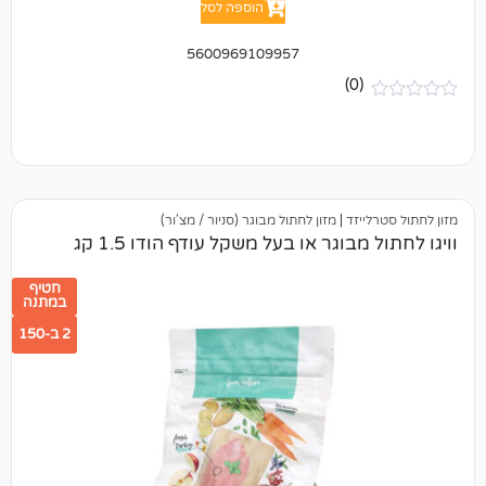
הוספה לסל
5600969109957
(0)
יזד
|
מזון לחתול מבוגר (סניור / מצ'ור)
בוגר או בעל משקל עודף הודו 1.5 קג
חטיף
במתנה
2 ב-150