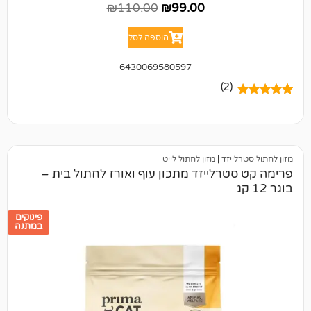
₪
110.00
₪
99.00
הוספה לסל
6430069580597
(2)
יזד
|
מזון לחתול לייט
רלייזד מתכון עוף ואורז לחתול בית –
פינוקים
במתנה