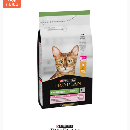
חטיף
במתנה