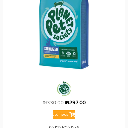
₪
330.00
₪
297.00
הוספה לסל
8595602560974