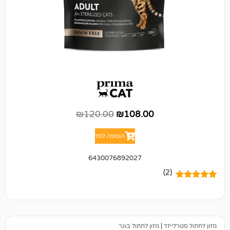
₪
120.00
₪
108.00
הוספה לסל
6430076892027
(2)
יזד
|
מזון לחתול בוגר