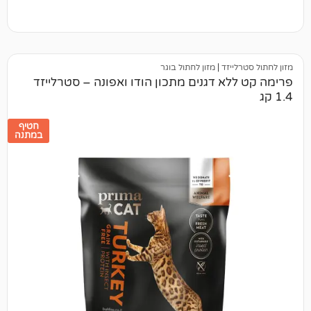
יזד
|
מזון לחתול בוגר
א דגנים מתכון הודו ואפונה – סטרלייזד
חטיף
במתנה