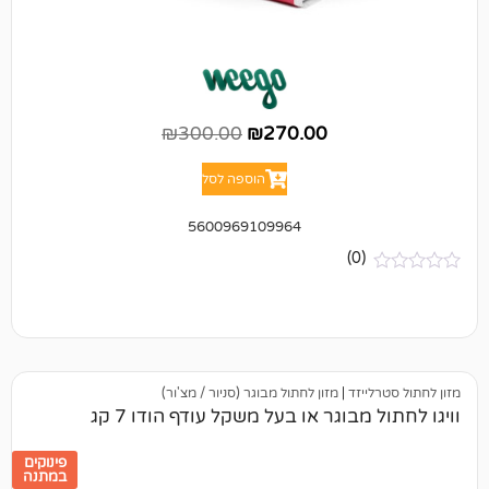
₪
300.00
₪
270.00
הוספה לסל
5600969109964
(0)
יזד
|
מזון לחתול מבוגר (סניור / מצ'ור)
בוגר או בעל משקל עודף הודו 7 קג
פינוקים
במתנה