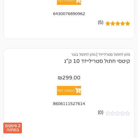
הוספה לסל
6430076890962
(5)
יזד
|
מזון לחתול בוגר
ילייזד 10 ק"ג
₪
299.00
הוספה לסל
8606111527614
(0)
2 פינוקים
במתנה