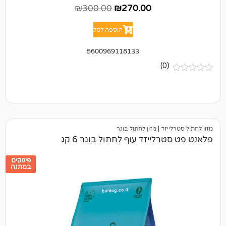
₪
300.00
₪
270.00
הוספה לסל
5600969118133
(0)
יזד
|
מזון לחתול בוגר
לייזד עוף לחתול בוגר 6 קג
פינוקים
במתנה