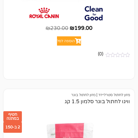
₪
230.00
₪
199.00
הוספה לסל
(0)
יזד
|
מזון לחתול בוגר
ר סלמון 1.5 קג
חטיף
במתנה
2 ב-150