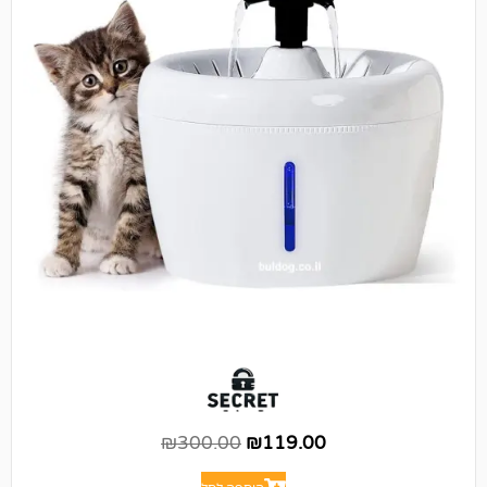
₪
300.00
₪
119.00