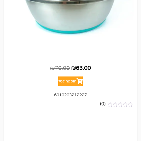
₪
70.00
₪
63.00
הוספה לסל
6010203212227
(0)