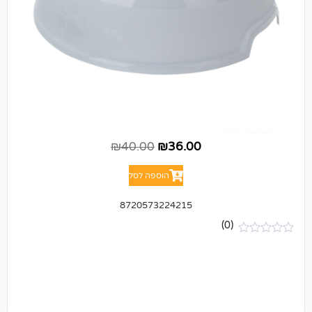
₪
40.00
₪
36.00
הוספה לסל
8720573224215
(0)