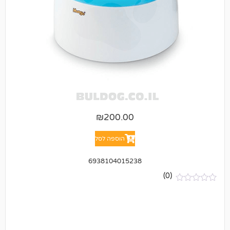
₪
200.00
הוספה לסל
6938104015238
(0)