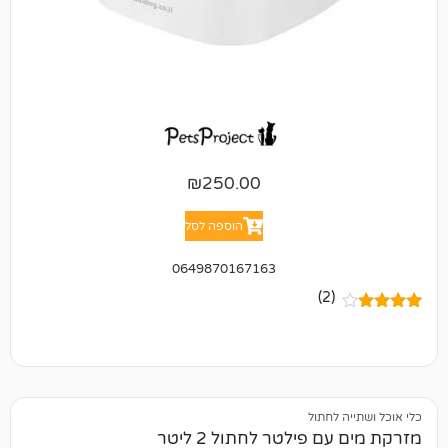
₪
250.00
הוספה לסל
0649870167163
(2)
לחתול
פילטר לחתול 2 ליטר