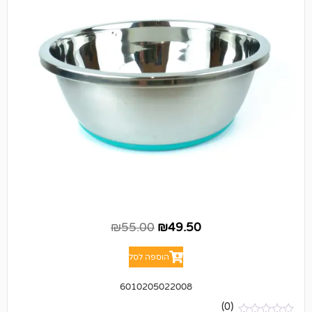
₪
55.00
₪
49.50
הוספה לסל
6010205022008
(0)