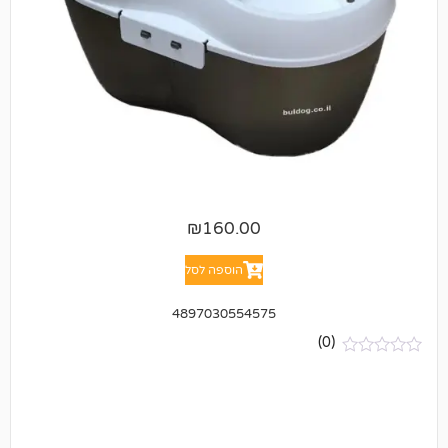
₪
160.00
הוספה לסל
4897030554575
(0)