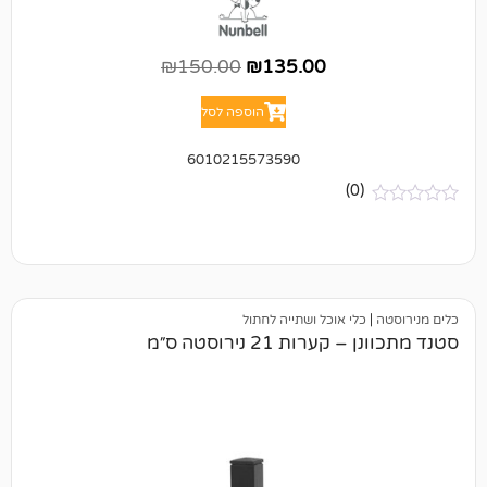
₪
150.00
₪
135.00
הוספה לסל
6010215573590
(0)
כלי אוכל ושתייה לחתול
ות 21 נירוסטה ס״מ