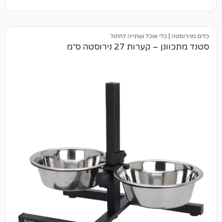
כלי אוכל ושתייה לחתול
ות 27 נירוסטה ס״מ