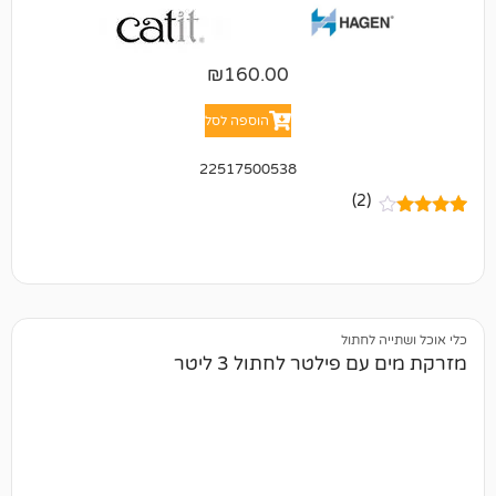
₪
160.00
הוספה לסל
22517500538
(2)
לחתול
פילטר לחתול 3 ליטר