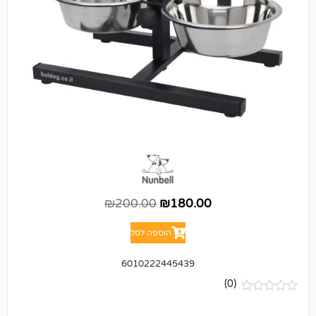
₪
200.00
₪
180.00
הוספה לסל
6010222445439
(0)