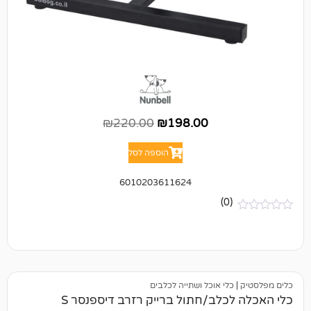
₪
220.00
₪
198.00
הוספה לסל
6010203611624
(0)
כלי אוכל ושתייה לכלבים
כלב/חתול ברייק רזרב דיספנסר S