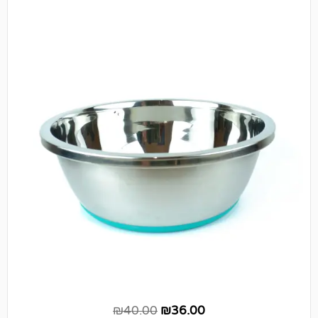
₪
40.00
₪
36.00