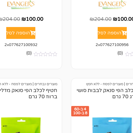
₪
204.00
₪
100.00
₪
204.00
₪
100.0
הוספה לסל
הוספה לסל
077627100932×2
077627100956×2
(0)
(0)
א
י
ן
ב
י
ק
חרים
|
מוצרים לפסח - ללא חמץ
מוצרים נבחרים
|
מוצרים לפסח - ללא 
ו
לב הפי סנאק לבבות סושי
חטיף לכלב הפי סנאק מדליונ
ר
גרם
ברווז 70 גרם
ו
ת
4 ב-60
8 ב-100