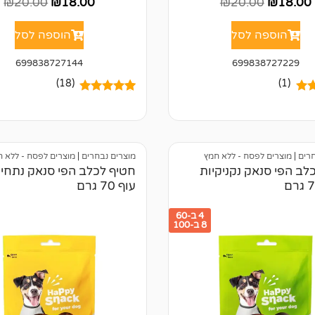
₪
20.00
₪
18.00
₪
20.00
₪
18.00
הוספה לסל
הוספה לסל
699838727144
699838727229
(18)
(1)
5.
18
מדורגים
5.00
מתוך 5
ל
מבוסס על
של
דירוגים של
לקוחות
חרים
|
מוצרים לפסח - ללא חמץ
מוצרים נבחרים
|
מוצרים לפסח - ללא 
לב הפי סנאק נקניקיות
חטיף לכלב הפי סנאק נתחי
עוף 70 גרם
4 ב-60
8 ב-100