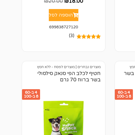
₪
20.00
₪
18.00
הוספה לסל
699838727120
(3)
3
מדורגים
5.00
מתוך 5
מבוסס על
דירוגים של
לקוחות
חמץ
מוצרים נבחרים
|
מוצרים לפסח - ללא חמץ
 בשר
חטיף לכלב הפי סנאק סילסולי
בשר ברווז 70 גרם
4 ב-60
4 ב-60
8 ב-100
8 ב-100