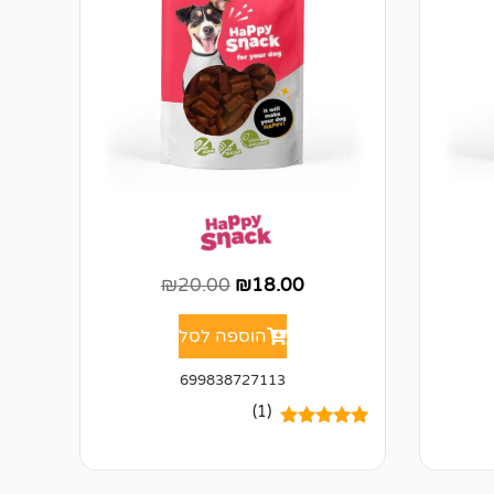
₪
20.00
₪
18.00
הוספה לסל
699838727113
(1)
1
מדורג
5.00
מתוך 5
מבוסס על
דירוגים של