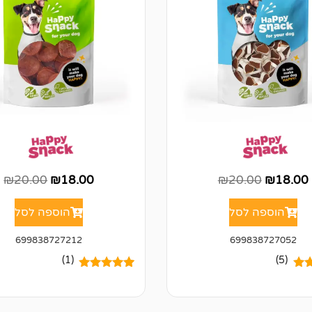
₪
20.00
₪
18.00
₪
20.00
₪
18.00
הוספה לסל
הוספה לסל
699838727212
699838727052
(1)
(5)
5.00
1
מדורג
5.00
מתוך 5
ל
מבוסס על
של
דירוגים של