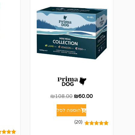
₪
108.00
₪
60.00
הוספה לסל
(20)
20
מדורגים
5.00
מתוך 5