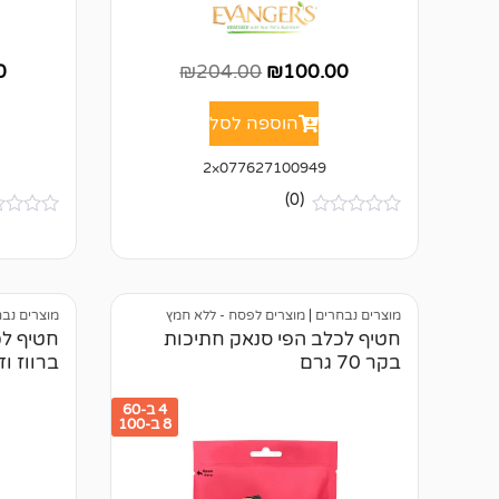
0
₪
204.00
₪
100.00
הוספה לסל
077627100949×2
(0)
א
א
י
י
ן
ן
ב
ב
י
י
ק
ק
מוצרים נבחרים
|
מוצרים לפסח - ללא חמץ
מוצרים נב
ו
ו
חטיף לכלב הפי סנאק חתיכות
חטיף לכ
ר
ר
בקר 70 גרם
ברווז ודג 70 
ו
ו
ת
ת
4 ב-60
8 ב-100