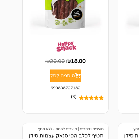
₪
20.00
₪
18.00
הוספה לסל
699838727182
(3)
3
מדורגים
5.00
מתוך 5
מבוסס על
דירוגים של
לקוחות
חמץ
מוצרים נבחרים
|
מוצרים לפסח - ללא חמץ
 סידן
חטיף לכלב הפי סנאק עצמות סידן