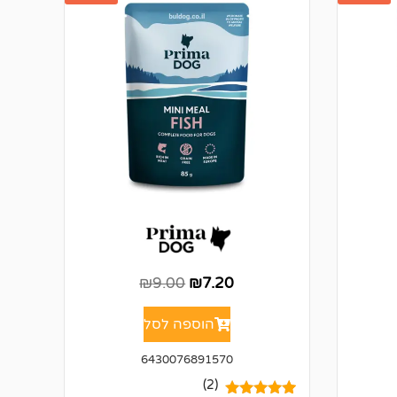
₪
9.00
₪
7.20
הוספה לסל
6430076891570
(2)