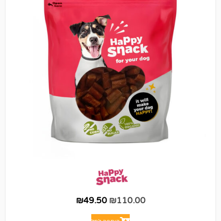
₪
49.50
₪
110.00