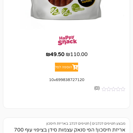
₪
49.50
₪
110.00
הוספה לסל
699838727120×10
(0)
לבים
|
חטיפים לכלב באריזת חיסכון
אריזת חיסכון! הפי סנאק עצמות סידן בציפוי עוף 700