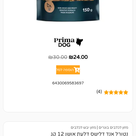
₪
30.00
₪
24.00
הוספה לסל
6430069583697
(4)
ים
|
מזון יבש לכלבים
שס דלעת אושן 12 קג