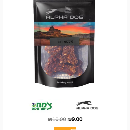
₪
10.00
₪
9.00