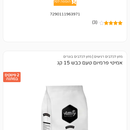
הוספה לסל
7290111963971
(3)
ים
|
מזון לכלבים בוגרים
טעם כבש 15 קג
2 פינוקים
במתנה