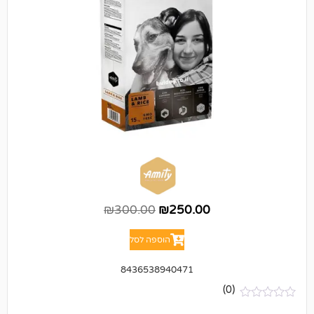
₪
300.00
₪
250.00
הוספה לסל
8436538940471
(0)