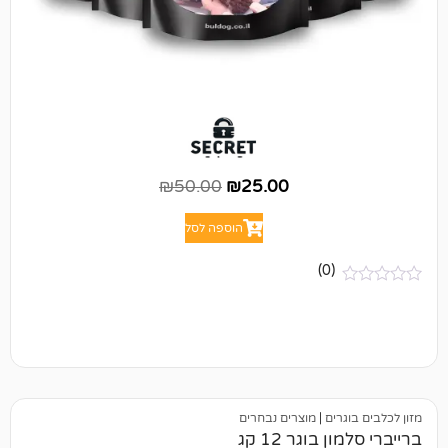
₪
50.00
₪
25.00
הוספה לסל
(0)
ים
|
מוצרים נבחרים
וגר 12 קג