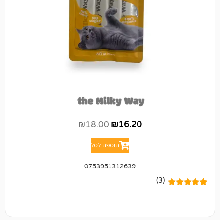
₪
18.00
₪
16.20
הוספה לסל
0753951312639
(3)