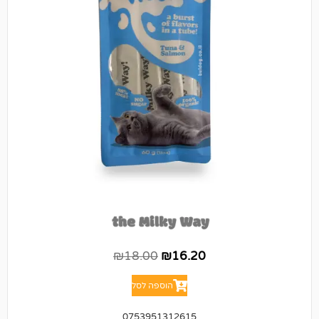
₪
18.00
₪
16.20
הוספה לסל
0753951312615