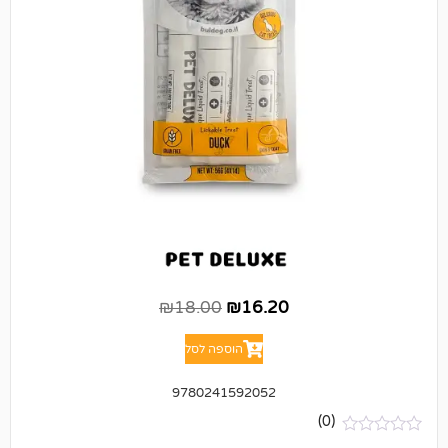
₪
18.00
₪
16.20
הוספה לסל
9780241592052
(0)