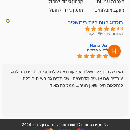
קרטון גירוד לחתול
ם
מתקן גירוד לחתול
חיות בירושלים
emesh
Han
לפני 6 חודשים
רושלים אני קונה אוכל לחתולים וכלבים בבולדוג.
החנות שלי לכל
שים מדהימים , שפותרים גם בעיות הובלה
וכשנכנסתי לח
שאין חניה... ממליצה מאוד
לכלב שלי, שא
לכלב, יש מבחר
אני חוזר רק ל
ויות שמורות ©
חנות חיות
בול דוג הקניון לחיות 2026