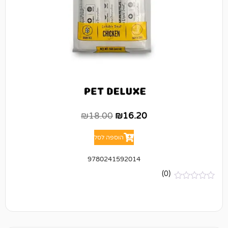
₪
18.00
₪
16.20
הוספה לסל
9780241592014
(0)