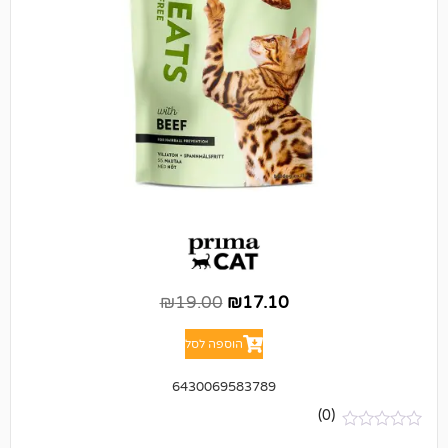
₪
19.00
₪
17.10
הוספה לסל
6430069583789
(0)