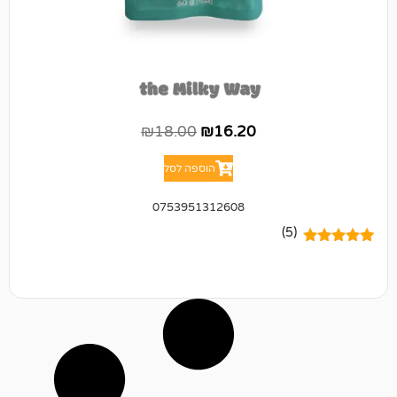
₪
18.00
₪
16.20
הוספה לסל
0753951312608
(5)