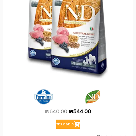
₪
640.00
₪
544.00
הוספה לסל