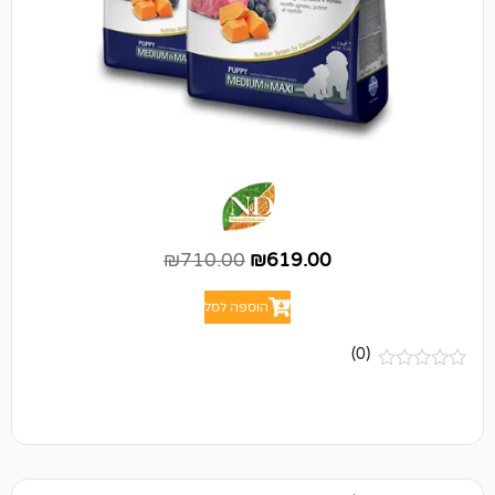
₪
710.00
₪
619.00
הוספה לסל
(0)