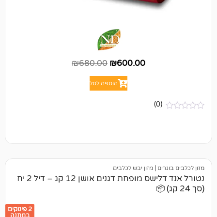
₪
680.00
₪
600.00
הוספה לסל
(0)
ים
|
מזון יבש לכלבים
נטורל אנד דלישס מופחת דגנים אושן 12 קג – דיל 2 יח
2 פינוקים
במתנה