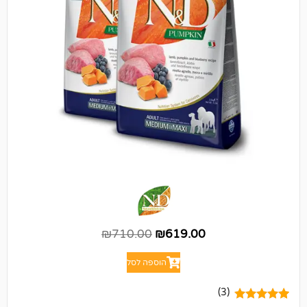
₪
710.00
₪
619.00
הוספה לסל
(3)