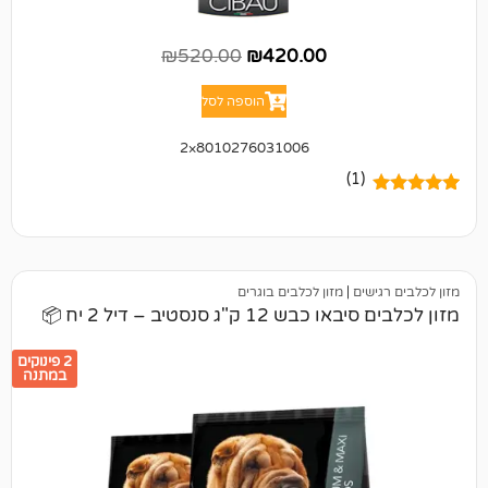
₪
520.00
₪
420.00
הוספה לסל
8010276031006×2
(1)
ים
|
מזון לכלבים בוגרים
 ק"ג סנסטיב – דיל 2 יח 📦
2 פינוקים
במתנה