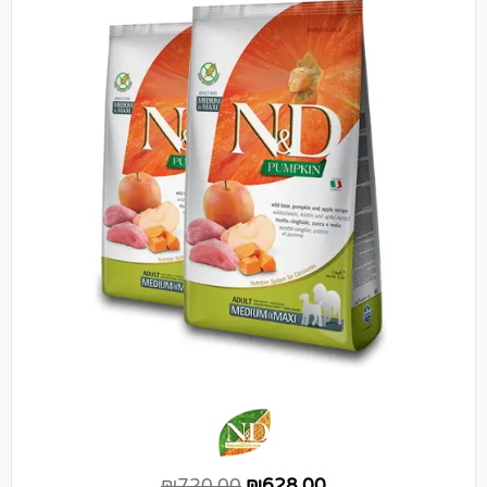
₪
720.00
₪
628.00