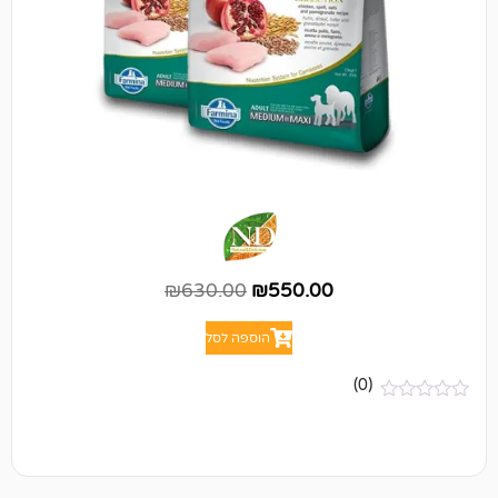
₪
630.00
₪
550.00
הוספה לסל
(0)