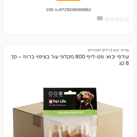
9725036000862×100-1
(0)
ם למגדלים
עודפי יבוא: פט-לייף 800 מקלוני עור בציפוי ברווז – סך