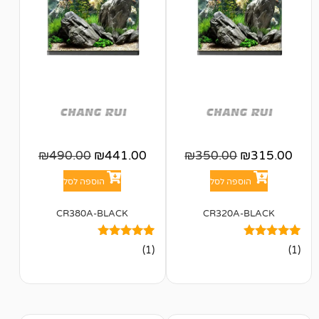
₪
490.00
₪
441.00
₪
350.00
פה לסל
הוספה לסל
CR380A-BLACK
CR320A
1
מדורג
(1)
5.00
מתוך 5
מבוסס על
דירוגים של
לקוחות