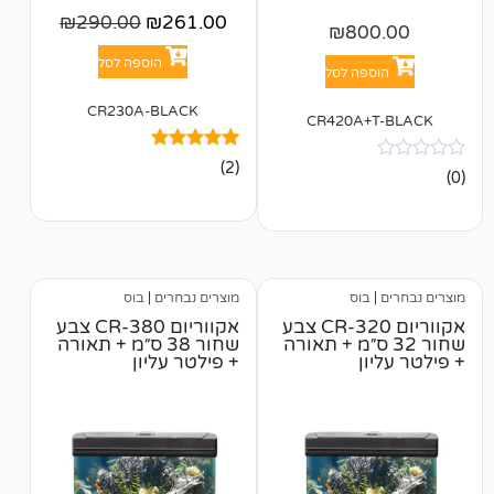
₪
290.00
₪
261.00
₪
80
הוספה לסל
פה לסל
CR230A-BLACK
CR420A+
2
מדורגים
(2)
5.00
מתוך 5
מבוסס על
דירוגים של
לקוחות
בוס
מוצרים נבחרים
|
בוס
אקווריום CR-320 צבע
אקווריום CR-380 צבע
 32 ס״מ + תאורה
שחור 38 ס״מ + תאורה
ן
+ פילטר עליון