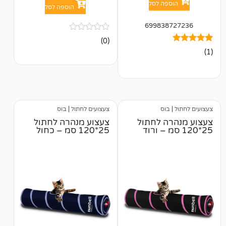
פה לסל
הוספה לסל
699838
אין
(0)
ביקורות
בוס
צעצועים לחתול
|
בוס
ה לחתול
צעצוע מנהרה לחתול
25*120 סמ – כחול