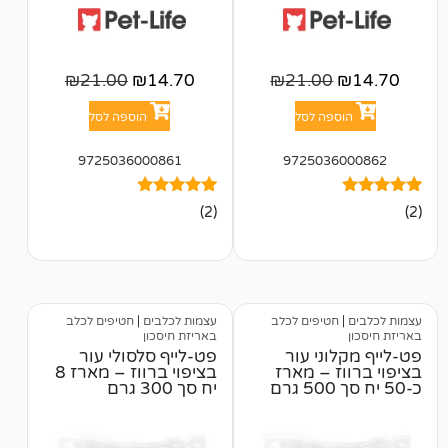
₪
21.00
₪
14.70
₪
21.00
פה לסל
הוספה לסל
9725036000861
972503
2
מדורגים
(2)
5.00
מתוך 5
מבוסס על
דירוגים של
לקוחות
טיפים לכלב
עצמות לכלבים
|
חטיפים לכלב
באריזת חיסכון
ני עור
פט-לייף סלסולי עור
ז – מארז
בציפוי ברווז – מארז 8
יח סך 300 גרם