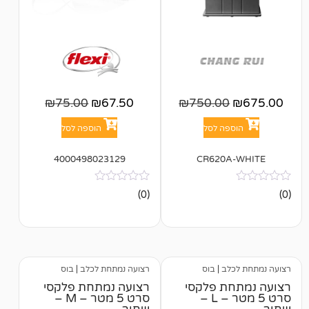
₪
75.00
₪
67.50
₪
750.00
פה לסל
הוספה לסל
4000498023129
CR620A
אין
(0)
ביקורות
לב
|
בוס
רצועה נמתחת לכלב
|
בוס
ת פלקסי
רצועה נמתחת פלקסי
סרט 5 מטר – L –
סרט 5 מטר – M –