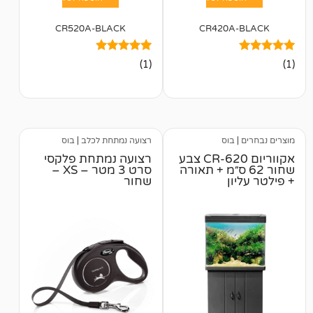
CR520A-BLACK
CR420A
1
מדורג
(1)
5.00
מתוך 5
מבוסס על
דירוגים של
לקוחות
בוס
רצועה נמתחת לכלב
|
בוס
אקווריום CR-620 צבע
רצועה נמתחת פלקסי
 62 ס״מ + תאורה
סרט 3 מטר – XS –
ן
שחור