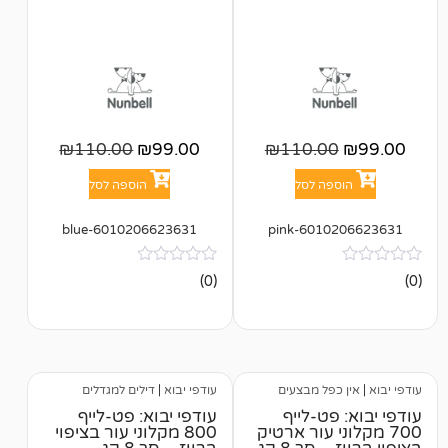
₪
110.00
₪
99.00
₪
110.0
פה לסל
הוספה לסל
6010206623631-blue
601020
אין
(0)
ביקורות
כפל מבצעים
עודפי יבוא
|
דילים למגדלים
פט-לייף
עודפי יבוא: פט-לייף
ני עור ארטיק
800 מקלוני עור בציפוי