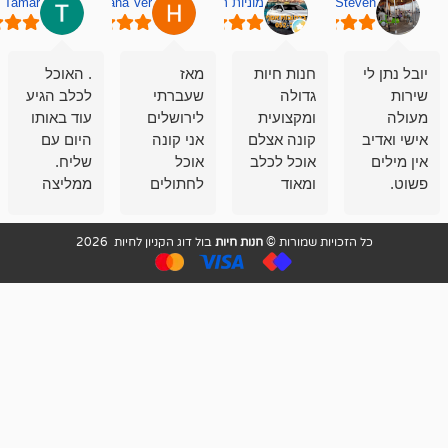
מוניות רחובות אסף
Hana Ver
Tamar
סאן בן 
חנות חיות
מאז
. האוכל
פשוט חווית
גדולה
שעברתי
לכלב הגיע
קנייה שאפו
ומקצועית
לירושלים
עוד באותו
לעוסקים
קונה אצלם
אני קונה
היום עם
במלאכה
אוכל לכלב
אוכל
שליח.
שירות-אמינות-ז
ומאוד
לחתולים
ממליצה
והכי חשוב
מרוצה
וכלבים
מאד!!
איכות
בעיקר
בבולדוג.
שירות מאד
ממליץ
ויות שמורות ©
חנות חיות
בול דוג הקניון לחיות 2026
מהשירות
עובדים שם
מקצועי
בחום
וגם
אנשים
ואדיב ,
מהמחירים
מדהימים ,
מאד
הזולים
שפותרים
נחמדים ,
גם בעיות
מזמינה
הובלה
אצלם
לנחלאות
בקביעות
היכן שאין
חניה...
ממליצה