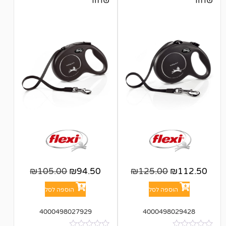
שחור
₪
105.00
₪
94.50
₪
125.00
פה לסל
הוספה לסל
4000498027929
400049