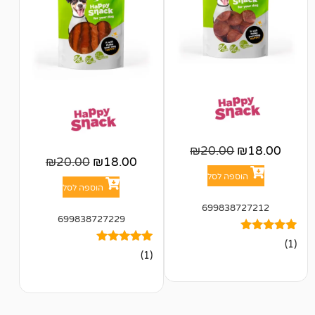
₪
20.00
₪
20.00
₪
18.00
פה לסל
הוספה לסל
699838
699838727229
1
מדורג
(1)
5.00
מתוך 5
מבוסס על
דירוגים של
לקוחות