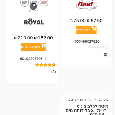
Clear
₪
75.00
פה לסל
₪
210.00
₪
162.00
400049
בחר אפשרויות
6010220890842
8
מדורגים
(8)
5.00
מתוך 5
מבוסס על
דירוגים של
לקוחות
מיטה לכלבים
מיטה לכלב בינוני
אל” S בד דוחה מים