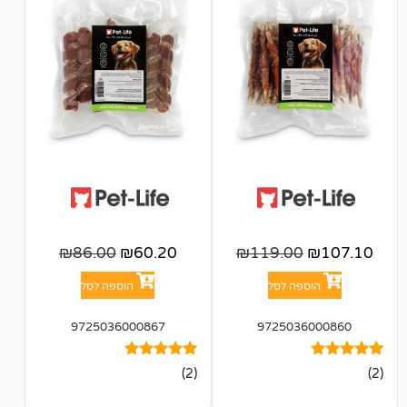
₪
86.00
₪
60.20
₪
119.00
פה לסל
הוספה לסל
9725036000867
972503
2
מדורגים
(2)
5.00
מתוך 5