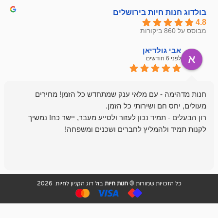
חיות בירושלים
ולדיאן
מתן ט
לפני 6 חודשים
- עם מלאי ענק שמתחדש כל הזמן! מחירים
מיד נכון לעזור ולסייע מעבר, יישר כח! נמשיך
להמליץ לחברים ושכנים ומשפחה!
מומלץ מאוד!
ויות שמורות ©
חנות חיות
בול דוג הקניון לחיות 2026