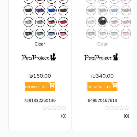
Clear
Cl
₪
160.00
₪
34
אפשרויות
בחר אפשרויות
7291332250130
649870
אין
(0)
ביקורות