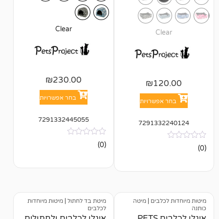
Clear
Cl
₪
230.00
₪
12
בחר אפשרויות
אפשרויות
7291332445055
729133
אין
(0)
ביקורות
כלבים
|
מיטה
מיטת בד לחתול
|
מיטות מיוחדות
לכלבים
איגלו לכלבים PETS
איגלו לכלבים ולחתולים