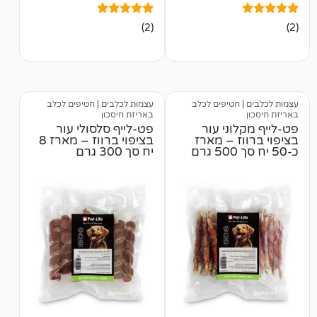
2
מדורגים
(2)
5.00
מתוך 5
מבוסס על
דירוגים של
לקוחות
טיפים לכלב
עצמות לכלבים
|
חטיפים לכלב
באריזת חיסכון
ני עור
פט-לייף סלסולי עור
ז – מארז
בציפוי ברווז – מארז 8
יח סך 300 גרם