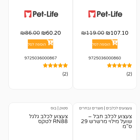
₪
86.00
₪
60.20
₪
119.00
פה לסל
הוספה לסל
9725036000867
972503
2
מדורגים
(2)
5.00
מתוך 5
מבוסס על
דירוגים של
לקוחות
מוצרים נבחרים
סטוק
|
בוס
 חבל –
צעצוע לכלב גלגל
שועל מילוי מרשרש 29
RN88 לטקס