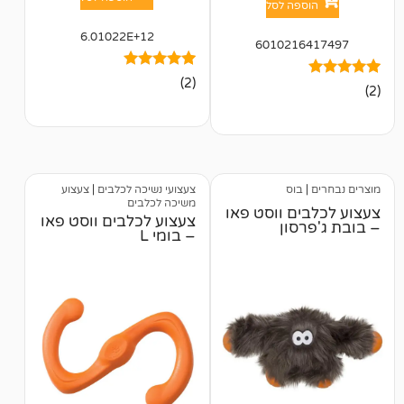
פה לסל
6.01022E+12
601021
2
מדורגים
(2)
5.00
מתוך 5
מבוסס על
דירוגים של
לקוחות
בוס
צעצועי נשיכה לכלבים
|
צעצוע
משיכה לכלבים
ם ווסט פאו
צעצוע לכלבים ווסט פאו
סון
– בומי L