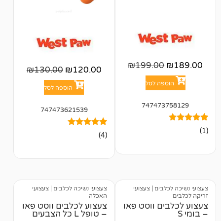
₪
199.00
₪
130.00
₪
120.00
פה לסל
הוספה לסל
747473
747473621539
4
מדורגים
(4)
5.00
מתוך 5
מבוסס על
דירוגים של
לקוחות
לבים
|
צעצועי
צעצועי נשיכה לכלבים
|
צעצועי
האכלה
ם ווסט פאו
צעצוע לכלבים ווסט פאו
– טופל L כל הצבעים