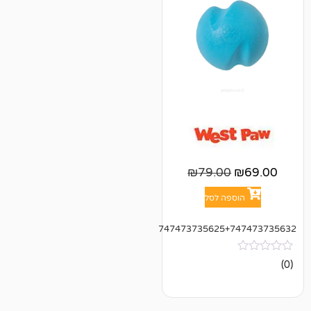
₪
79.00
פה לסל
747473735625+