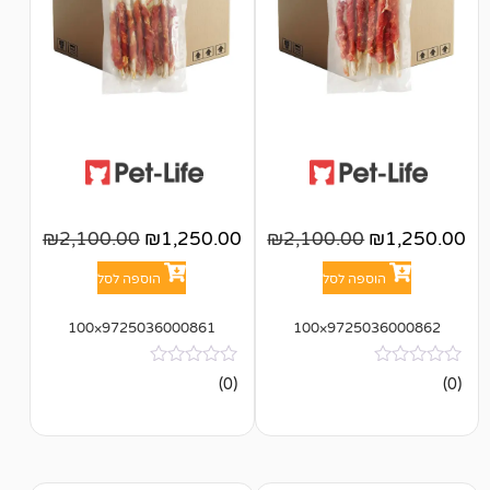
₪
2,100.00
₪
1,250.00
₪
2,100.00
פה לסל
הוספה לסל
9725036000861×100
972503
אין
(0)
ביקורות