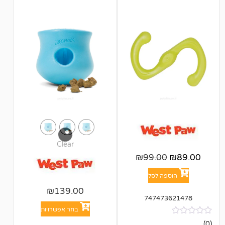
Clear
₪
99.00
פה לסל
₪
139.00
747473
בחר אפשרויות