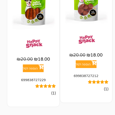
₪
20.00
₪
20.00
₪
18.00
פה לסל
הוספה לסל
699838
699838727229
1
מדורג
(1)
5.00
מתוך 5
מבוסס על
דירוגים של
לקוחות