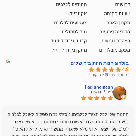
חטיפים לכלבים
אקווריום
צעצועים לכלבים
ת
חול לחתולים
קרטון גירוד לחתול
ם
מתקן גירוד לחתול
חיות בירושלים
liad sh
אבי ג
לפני 6 חודשים
 הציוד לכלבים! ניסיתי כמה ספקים לאוכל לכלבים
חנות מדהימה 
נות פעם ראשונה הבנתי מה זה יחס אישי ודאגה
לו אותי מלא שאלות, ממש התאימו לי את האוכל
רון הבעלים - ת