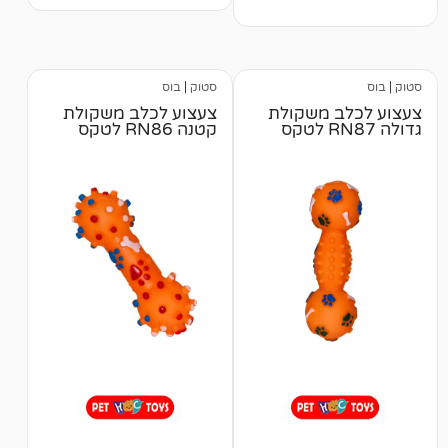
מבוסס על
דירוגים של
לקוחות
סטוק
|
בוס
 משקולת
צעצוע לכלב משקולת
קטנה RN86 לטקס