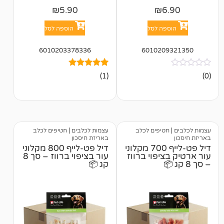
₪
5.90
₪
6
פה לסל
הוספה לסל
6010203378336
601020
1
מדורג
(1)
5.00
מתוך 5
מבוסס על
דירוגים של
לקוחות
טיפים לכלב
עצמות לכלבים
|
חטיפים לכלב
באריזת חיסכון
דיל פט-לייף 700 מקלוני
דיל פט-לייף 800 מקלוני
ציפוי ברווז
עור בציפוי ברווז – סך 8
קג 📦