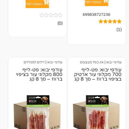
פה לסל
הוספה לסל
699838
אין
(0)
ביקורות
כפל מבצעים
עודפי יבוא
|
דילים למגדלים
פט-לייף
עודפי יבוא: פט-לייף
ני עור ארטיק
800 מקלוני עור בציפוי
סך 8 קג
ברווז – סך 8 קג