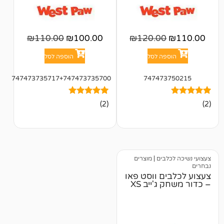
₪
110.00
₪
100.00
₪
120.00
פה לסל
הוספה לסל
747473735717+747473735700
747473
2
מדורגים
(2)
5.00
מתוך 5
מבוסס על
דירוגים של
לקוחות
לבים
|
מוצרים
ם ווסט פאו
ג'ייב XS