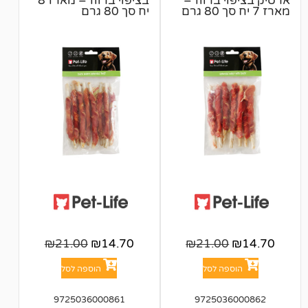
י ברווז –
בציפוי ברווז – מארז 8
יח סך 80 גרם
₪
21.00
₪
14.70
₪
21.00
פה לסל
הוספה לסל
9725036000861
972503