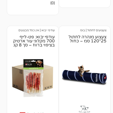
אין
(0)
ביקורות
בוס
עודפי יבוא
|
אין כפל מבצעים
ה לחתול
עודפי יבוא: פט-לייף
700 מקלוני עור ארטיק
בציפוי ברווז – סך 8 קג