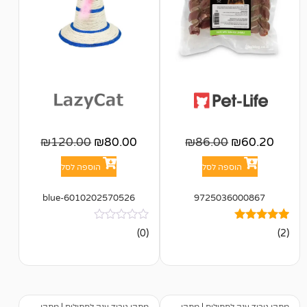
₪
120.00
₪
80.00
₪
86.00
פה לסל
הוספה לסל
6010202570526-blue
972503
אין
(0)
ביקורות