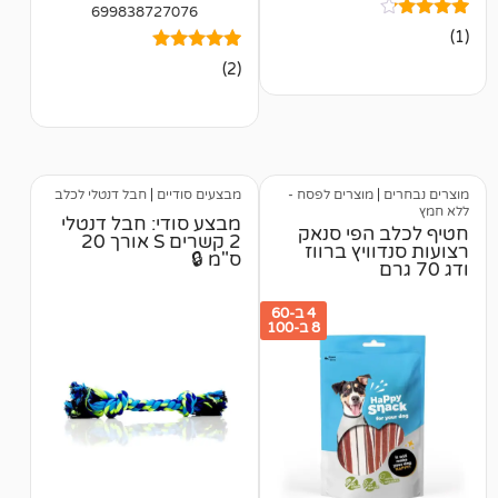
699838727076
2
מדורגים
(2)
5.00
מתוך 5
מבוסס על
דירוגים של
לקוחות
מוצרים לפסח -
מבצעים סודיים
|
חבל דנטלי לכלב
מבצע סודי: חבל דנטלי
הפי סנאק
2 קשרים S אורך 20
יץ ברווז
ס"מ 🔒
4 ב-60
8 ב-100