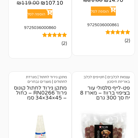
₪
21.00
₪
119.00
₪
107.10
פה לסל
הוספה לסל
972503
9725036000860
2
מדורגים
(2)
5.00
מתוך 5
מבוסס על
דירוגים של
לקוחות
טיפים לכלב
מתקן גירוד לחתול | מגרדת
לחתולים
|
מוצרים נבחרים
ולי עור
מתקן גירוד לחתול קונוס
בציפוי ברווז – מארז 8
גירוד RN0266 – כחול
– 45×34×34 סמ