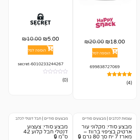
₪
10.00
₪
5.00
₪
20.00
הוספה לסל
פה לסל
6010233244267-secret
699838
אין
(0)
ביקורות
בצעים סודיים
מבצעים סודיים
|
חבל דנטלי לכלב
מקלוני עור
מבצע סודי: צעצוע
י ברווז –
דנטלי חבל קלוע 42
ס"מ 🔒