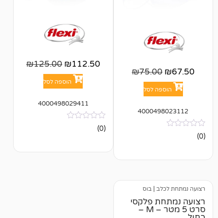
₪
125.00
₪
112.50
₪
75.00
הוספה לסל
פה לסל
4000498029411
400049
אין
(0)
ביקורות
לב
|
בוס
ת פלקסי
סרט 5 מטר – M –