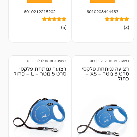
6010212215202
601020
5
מדורגים
(5)
5.00
מתוך 5
מבוסס על
דירוגים של
לקוחות
לב
|
בוס
רצועה נמתחת לכלב
|
בוס
ת פלקסי
רצועה נמתחת פלקסי
סרט 3 מטר – XS –
סרט 5 מטר – L – כחול