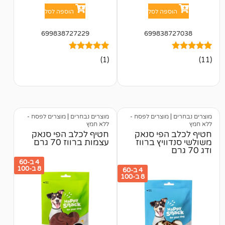
פה לסל
הוספה לסל
699838727229
699838
1
מדורג
(1)
5.00
מתוך 5
מבוסס על
דירוגים של
לקוחות
מוצרים לפסח -
מוצרים נבחרים
|
מוצרים לפסח -
ללא חמץ
הפי סנאק
חטיף לכלב הפי סנאק
יץ ברווז
עצמות ברווז 70 גרם
4 ב-60
8 ב-100
4 ב-60
8 ב-100