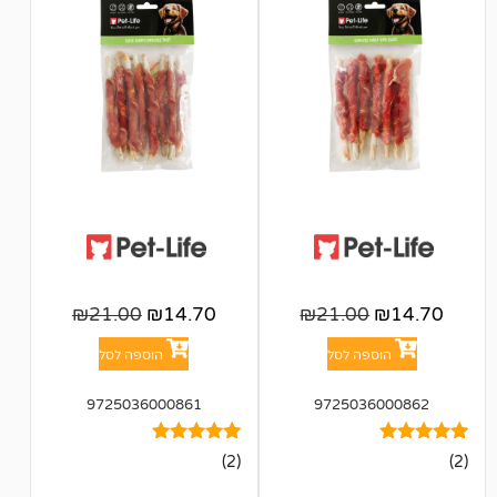
₪
21.00
₪
14.70
₪
21.00
פה לסל
הוספה לסל
9725036000861
972503
2
מדורגים
(2)
5.00
מתוך 5