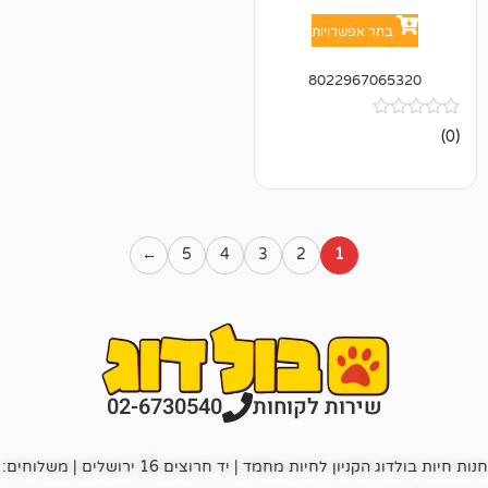
אפשרויות
802296
←
5
4
3
2
1
רות לקוחות
02-6730540
חנות חיות בולדוג הקניון לחיות מחמד | יד חרוצים 16 ירושלים | משלוחים: