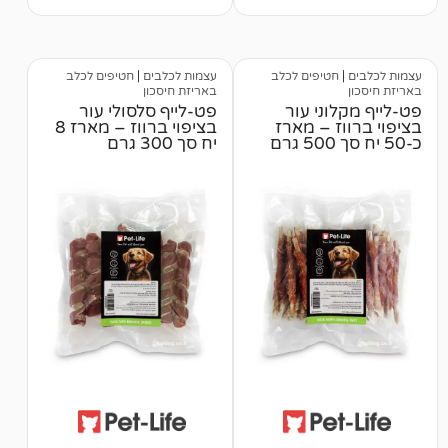
מבוסס על
דירוגים של
לקוחות
טיפים לכלב
עצמות לכלבים
|
חטיפים לכלב
באריזת חיסכון
ני עור
פט-לייף סלסולי עור
ז – מארז
בציפוי ברווז – מארז 8
יח סך 300 גרם