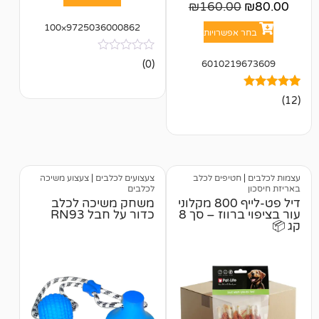
₪
160.0
9725036000862×100
אפשרויות
אין
601021
(0)
ביקורות
טיפים לכלב
צעצועים לכלבים
|
צעצוע משיכה
לכלבים
דיל פט-לייף 800 מקלוני
משחק משיכה לכלב
עור בציפוי ברווז – סך 8
כדור על חבל RN93