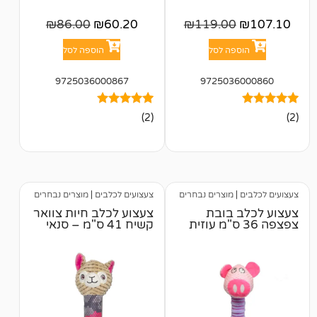
₪
86.00
₪
60.20
₪
119.00
פה לסל
הוספה לסל
9725036000867
972503
2
מדורגים
(2)
5.00
מתוך 5
מבוסס על
דירוגים של
לקוחות
מוצרים נבחרים
צעצועים לכלבים
|
מוצרים נבחרים
 בובת
צעצוע לכלב חיות צוואר
קשיח 41 ס"מ – סנאי