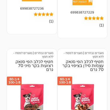
פה לסל
699838727236
699838
1
מדורג
(1)
5.00
מתוך 5
מבוסס על
דירוגים של
לקוחות
מוצרים לפסח -
מוצרים נבחרים
|
מוצרים לפסח -
ללא חמץ
הפי סנאק
חטיף לכלב הפי סנאק
בציפוי בקר
רצועות בקר מיני 70
גרם
4 ב-60
4 ב-60
8 ב-100
8 ב-100