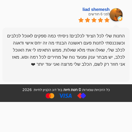
liad sh
אבי ג
לפני 6 חודשים
 הציוד לכלבים! ניסיתי כמה ספקים לאוכל לכלבים
חנות מדהימה 
נות פעם ראשונה הבנתי מה זה יחס אישי ודאגה
לו אותי מלא שאלות, ממש התאימו לי את האוכל
רון הבעלים - ת
 ענק ומנעד נוח של מחירים לכל רמה וסוג. מאז
לקנות תמיד ו
שם, הכלב שלי מרוצה ואני עוד יותר ❤️
ויות שמורות ©
חנות חיות
בול דוג הקניון לחיות 2026