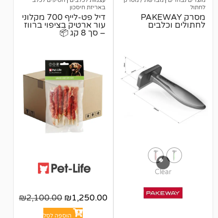
מברשת / מסרק
עצמות לכלבים
|
חטיפים לכלב
באריזת חיסכון
PAKEWA
דיל פט-לייף 700 מקלוני
לבים
עור ארטיק בציפוי ברווז
– סך 8 קג 📦
Cl
₪
2,100.00
₪
1,250.00
הוספה לסל