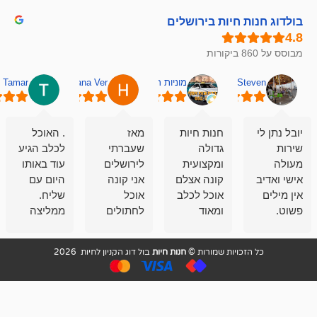
חיות בירושלים
מוניות רחובות אסף
Hana Ver
Tamar
סאן בן 
חנות חיות
מאז
. האוכל
פשוט חווית
גדולה
שעברתי
לכלב הגיע
קנייה שאפו
ומקצועית
לירושלים
עוד באותו
לעוסקים
קונה אצלם
אני קונה
היום עם
במלאכה
אוכל לכלב
אוכל
שליח.
שירות-אמינות-ז
ומאוד
לחתולים
ממליצה
והכי חשוב
מרוצה
וכלבים
מאד!!
איכות
בעיקר
בבולדוג.
שירות מאד
ממליץ
ויות שמורות ©
חנות חיות
בול דוג הקניון לחיות 2026
מהשירות
עובדים שם
מקצועי
בחום
וגם
אנשים
ואדיב ,
מהמחירים
מדהימים ,
מאד
הזולים
שפותרים
נחמדים ,