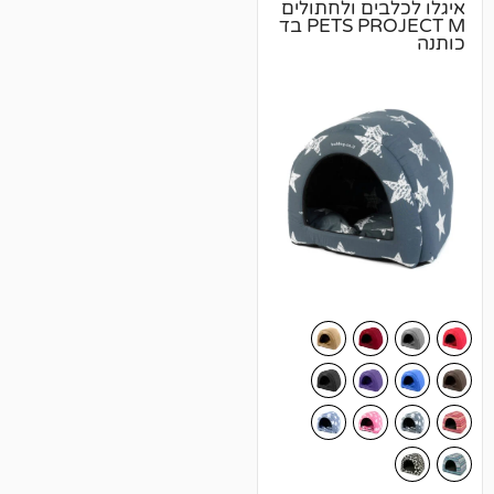
ם ולחתולים
PETS PROJECT M בד