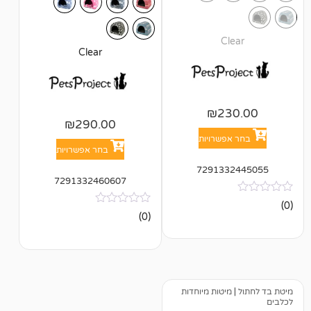
Cl
Clear
₪
23
₪
290.00
אפשרויות
בחר אפשרויות
729133
7291332460607
אין
(0)
ביקורות
מיטות מיוחדות