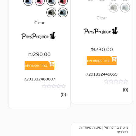
Cl
Clear
₪
23
₪
290.00
אפשרויות
בחר אפשרויות
729133
7291332460607
אין
(0)
ביקורות
מיטות מיוחדות