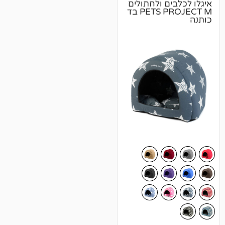
ם ולחתולים
PETS PROJECT M בד