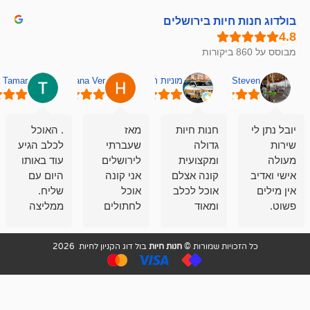
חיות בירושלים
מוניות רחובות אסף
Hana Ver
Tamar
סאן בן 
חנות חיות
מאז
. האוכל
פשוט חווית
גדולה
שעברתי
לכלב הגיע
קנייה שאפו
ומקצועית
לירושלים
עוד באותו
לעוסקים
קונה אצלם
אני קונה
היום עם
במלאכה
אוכל לכלב
אוכל
שליח.
שירות-אמינות-ז
ומאוד
לחתולים
ממליצה
והכי חשוב
מרוצה
וכלבים
מאד!!
איכות
בעיקר
בבולדוג.
שירות מאד
ממליץ
ויות שמורות ©
חנות חיות
בול דוג הקניון לחיות 2026
מהשירות
עובדים שם
מקצועי
בחום
וגם
אנשים
ואדיב ,
מהמחירים
מדהימים ,
מאד
הזולים
שפותרים
נחמדים ,