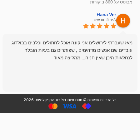
emesh
Han
לפני 6 חודשים
רושלים אני קונה אוכל לחתולים וכלבים בבולדוג.
החנות שלי לכל
שים מדהימים , שפותרים גם בעיות הובלה
וכשנכנסתי לח
שאין חניה... ממליצה מאוד
לכלב שלי, שא
לכלב, יש מבחר
אני חוזר רק ל
ויות שמורות ©
חנות חיות
בול דוג הקניון לחיות 2026