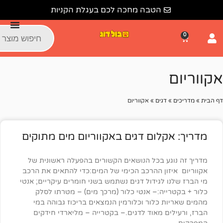
הטבה מחכה לכם בעגלת הקניות
דגים
»
אקווריום
לום דגים באקווריום מים מתוקים
ע בכל הנושאים הקשורים בהפעלה ראשונית של
ון ההרכב הכימי של המים:כדי להתאים את הרכב
 לגידול דגים נשתמש בשני חומרים עיקריים; אנטי
יה:– אנטי כלור (מרכך מים) – מטרתו לסלק
 כלור וכלורמין הנמצאים בריכוז גבוהה במי
ם מאוד לדגים.– בקטרייה – מליארדי חידקים