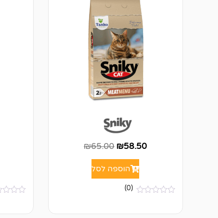
₪
65.00
₪
58.50
הוספה לסל
(0)
א
א
י
י
ן
ן