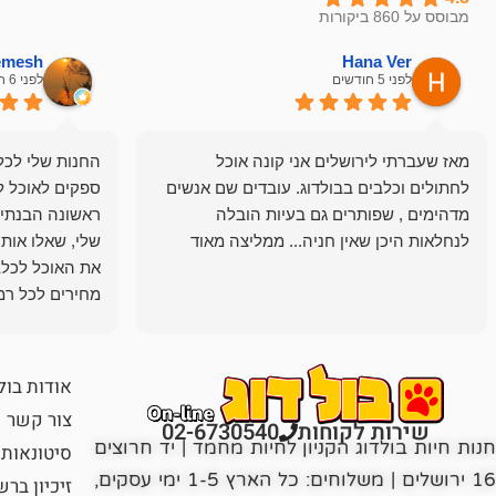
מבוסס על 860 ביקורות
hemesh
Hana Ver
לפני 5 חודשים
לפני 6 חודשים
מאז שעברתי לירושלים אני קונה אוכל
החנות שלי לכל 
לחתולים וכלבים בבולדוג. עובדים שם אנשים
ספקים לאוכל ל
מדהימים , שפותרים גם בעיות הובלה
ראשונה הבנתי 
לנחלאות היכן שאין חניה... ממליצה מאוד
שלי, שאלו אות
את האוכל לכלב
מחירים לכל רמה
הכלב שלי מרוצה
אודות בול
צור קשר
שירות לקוחות
02-6730540
חנות חיות בולדוג הקניון לחיות מחמד | יד חרוצים
סיטונאות
16 ירושלים | משלוחים: כל הארץ 1-5 ימי עסקים,
זיכיון בר