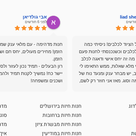
liad s
אבי גולדיאן
לפני 6 חודשים
הציוד לכלבים! ניסיתי כמה
חנות מדהימה - עם מלאי ענק שמ
כלבים וכשנכנסתי לחנות פעם
הזמן! מחירים מעולים, יחס חם ושי
מה זה יחס אישי ודאגה לכלב
י מלא שאלות, ממש התאימו לי
רון הבעלים - תמיד נכון לעזור ולס
, יש מבחר ענק ומנעד נוח של
יישר כח! נמשיך לקנות תמיד ולהמ
 וסוג. מאז אני חוזר רק לשם,
ושכנים ומשפחה!
 ואני עוד יותר ❤️
דוג
חנות חיות בירושלים
מדר
חנות חיות ברחובות
סוגי
חנות חיות מבשרת ציון
מדרי
שת
חנות חיות במודיעין
איך