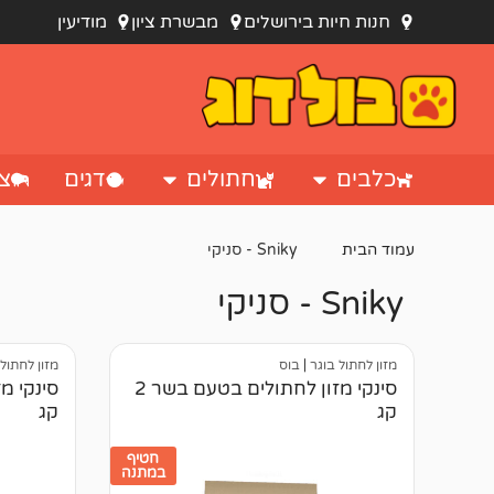
חנות חיות בירושלים
מבשרת ציון
מודיעין
כלבים
חתולים
דגים
צי
עמוד הבית
Sniky - סניקי
Sniky - סניקי
מזון לחתול בוגר
|
בוס
מזון לחתול
סינקי מזון לחתולים בטעם בשר 2
קג
קג
חטיף
במתנה