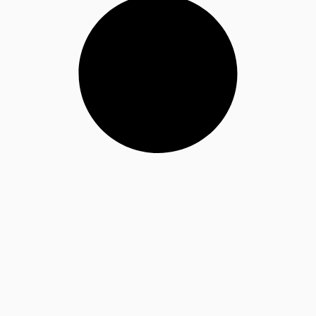
י
ק
ו
ר
ו
ת