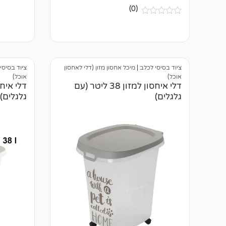
א
(0)
י
ן
א
ב
י
י
ן
ק
ב
ו
י
ר
ק
ו
ו
ציוד בסיסי לכלב
|
מיכל אחסון מזון (דלי לאחסון
ציוד בסיסי
ת
ר
אוכל)
אוכל)
ו
דלי איחסון למזון 38 ליטר (עם
ת
גלגלים)
גלגלים)