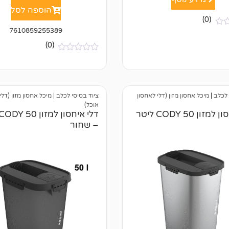
הוספה לסל
(0)
7610859255389
(0)
א
י
ן
ב
י
 לכלב
|
מיכל אחסון מזון (דלי לאחסון
ציוד בסיסי לכלב
|
מיכל אחסון מזון (דלי
ק
ו
אוכל)
ר
זון CODY 50 ליטר
ו
– שחור
ת