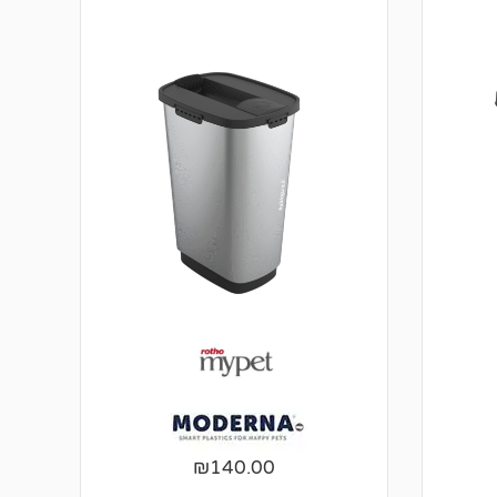
₪
140.00