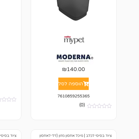
₪
140.00
הוספה לסל
7610859255365
(0)
א
י
א
ן
י
ב
ן
י
ב
ק
י
ו
ציוד בסיסי לכלב
|
מיכל אחסון מזון (דלי לאחסון
ציוד בסיסי
ק
ר