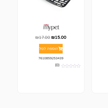
₪
17.00
₪
15.00
הוספה לסל
7610859253439
(0)
א
י
ן
ב
י
ק
ו
ר
ו
ת