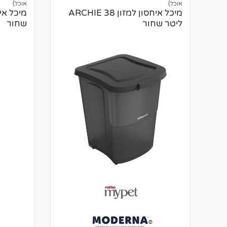
ו
אוכל)
אוכל)
ו
ר
מיכל איחסון למזון ARCHIE 38
ת
ו
ליטר שחור
שחור
ת