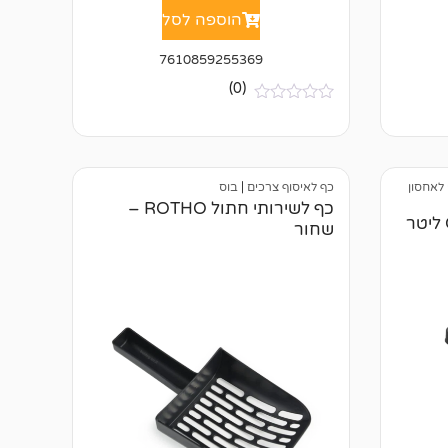
הוספה לסל
7610859255369
(0)
א
י
ן
ב
י
 לאחסון
כף לאיסוף צרכים
|
בוס
ק
ו
כף לשירותי חתול ROTHO –
ר
דלי איחסון למזון CODY 50 ליטר
שחור
ו
ת