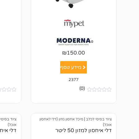
₪
150.00
מידע נוסף
2377
(0)
א
א
י
י
ן
ן
ב
ב
י
י
ציוד בסיסי לכלב
|
מיכל אחסון מזון (דלי לאחסון
ציוד בסיסי
ק
ק
ו
ו
אוכל)
אוכל)
ר
ר
דלי איחסון למזון 50 ליטר
דלי איחסון
ו
ו
ת
ת