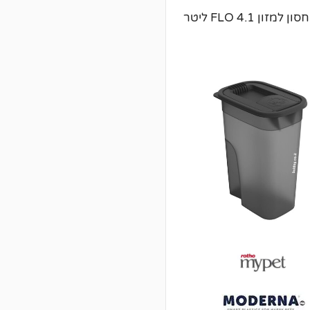
ו
ר
מיכל איחסון למזון FLO 4.1 ליטר
ו
ת