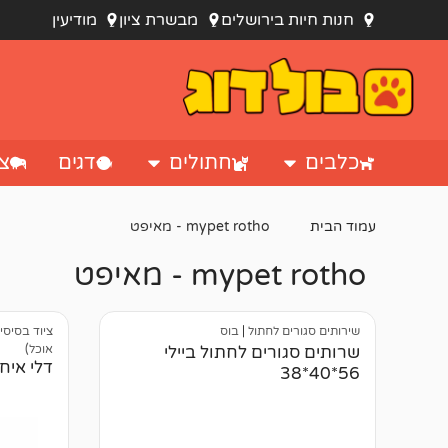
חנות חיות בירושלים
מבשרת ציון
מודיעין
כלבים
חתולים
דגים
צי
עמוד הבית
mypet rotho - מאיפט
mypet rotho - מאיפט
שירותים סגורים לחתול
|
בוס
ציוד בסיסי
אוכל)
שרותים סגורים לחתול ביילי
דלי איחסון 
56*40*38