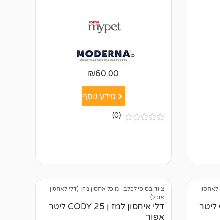
₪
60.00
מידע נוסף
(0)
א
י
ן
ב
י
ק
ו
ר
ו
 לאחסון
ציוד בסיסי לכלב
|
מיכל אחסון מזון (דלי לאחסון
ת
אוכל)
דלי איחסון למזון CODY 10 ליטר
דלי איחסון למזון CODY 25 ליטר
אפור