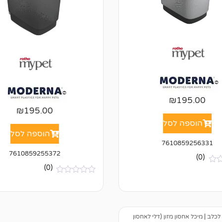
₪
195.00
₪
195.00
הוספה לסל
הוספה לסל
7610859256331
7610859255372
(0)
(0)
א
י
ן
ב
י
 לכלב
|
מיכל אחסון מזון (דלי לאחסון
ק