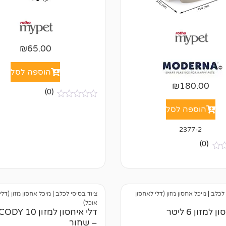
₪
65.00
הוספה לסל
₪
180.00
(0)
א
הוספה לסל
י
ן
ב
2377-2
י
ק
(0)
ו
ר
ו
ת
 לכלב
|
מיכל אחסון מזון (דלי לאחסון
ציוד בסיסי לכלב
|
מיכל אחסון מזון (דלי
אוכל)
 למזון 6 ליטר
– שחור