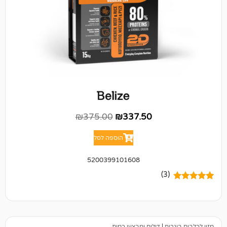
₪
375.00
₪
337.50
הוספה לסל
5200399101608
(3)
ים
|
דילים ומבצעי כמות