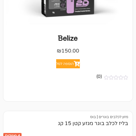
₪
150.00
הוספה לסל
(0)
ים
|
בוס
 מגזע קטן 15 קג