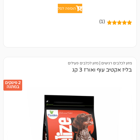
הוספה לסל
(1)
ים
|
מזון לכלבים פעילים
 ואורז 3 קג
2 פינוקים
במתנה