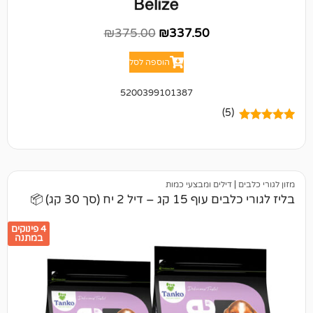
₪
375.00
₪
337.50
הוספה לסל
5200399101387
(5)
דילים ומבצעי כמות
 דיל 2 יח (סך 30 קג) 📦
4 פינוקים
במתנה