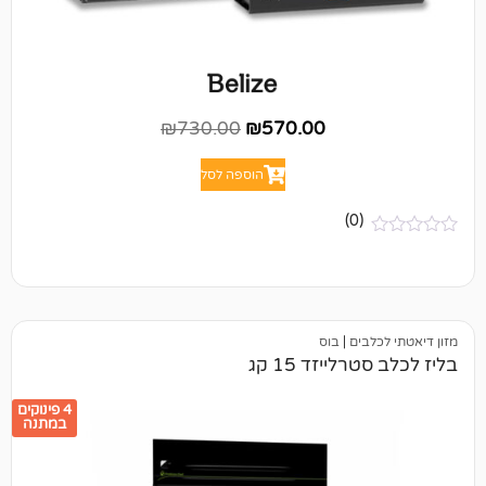
₪
730.00
₪
570.00
הוספה לסל
(0)
ים
|
בוס
ייזד 15 קג
4 פינוקים
במתנה