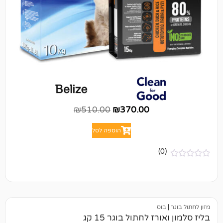
₪
510.00
₪
370.00
הוספה לסל
(0)
בוס
רז לחתול בוגר 15 קג