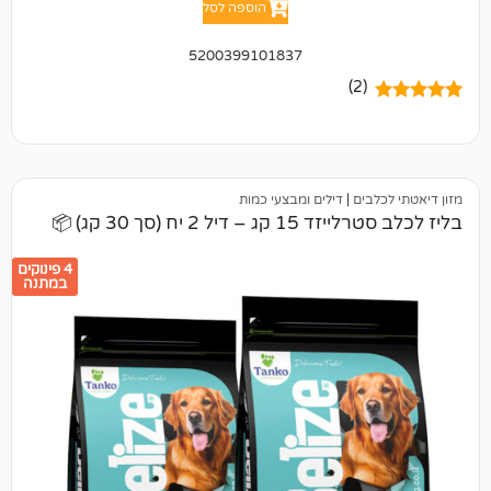
הוספה לסל
5200399101837
(2)
ים
|
דילים ומבצעי כמות
יל 2 יח (סך 30 קג) 📦
4 פינוקים
במתנה