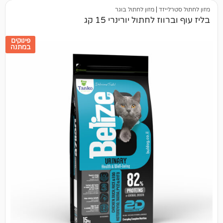
יזד
|
מזון לחתול בוגר
 לחתול יורינרי 15 קג
פינוקים
במתנה