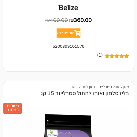
₪
400.00
₪
360.00
הוספה לסל
5200399101578
(1)
יזד
|
מזון לחתול בוגר
ורז לחתול סטרלייזד 15 קג
פינוקים
במתנה