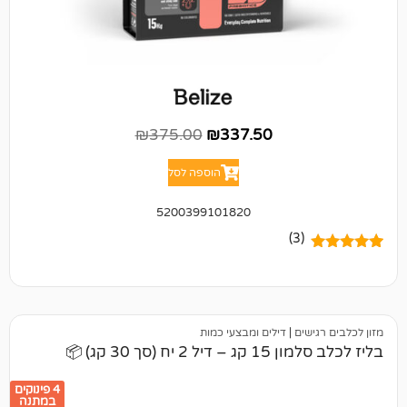
₪
375.00
₪
337.50
הוספה לסל
5200399101820
(3)
ים
|
דילים ומבצעי כמות
 (סך 30 קג) 📦
4 פינוקים
במתנה