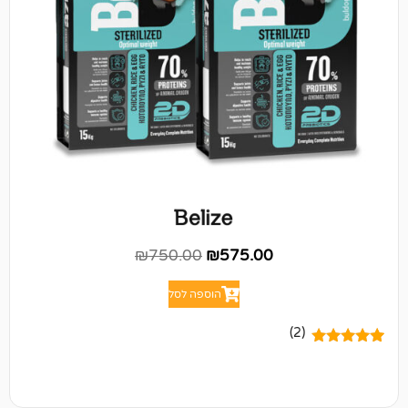
₪
750.00
₪
575.00
הוספה לסל
(2)