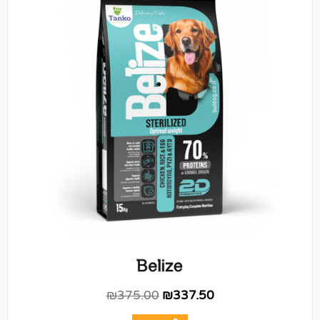
₪
375.00
₪
337.50