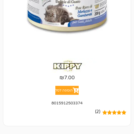
₪
7.00
הוספה לסל
8015912503374
(2)