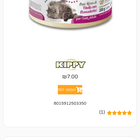
₪
7.00
הוספה לסל
8015912503350
(1)