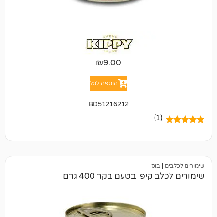
₪
9.00
הוספה לסל
BD51216212
(1)
בוס
קיפי בטעם בקר 400 גרם