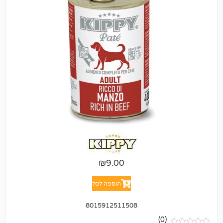
₪
9.00
הוספה לסל
8015912511508
(0)