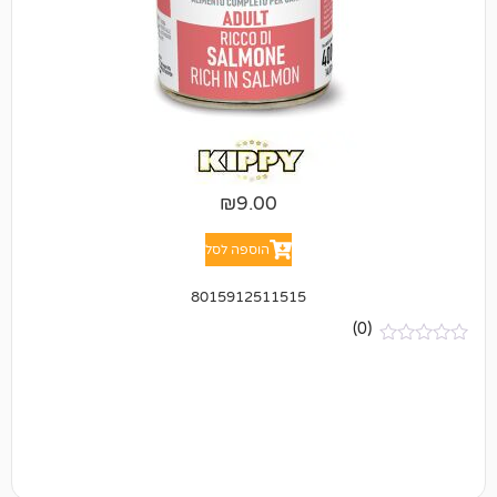
₪
9.00
הוספה לסל
8015912511515
(0)