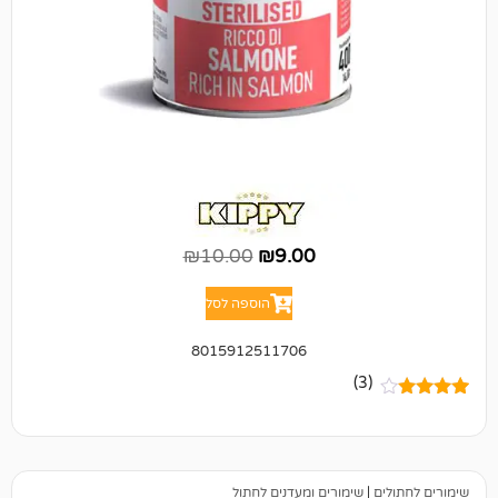
₪
10.00
₪
9.00
הוספה לסל
8015912511706
(3)
|
שימורים ומעדנים לחתול