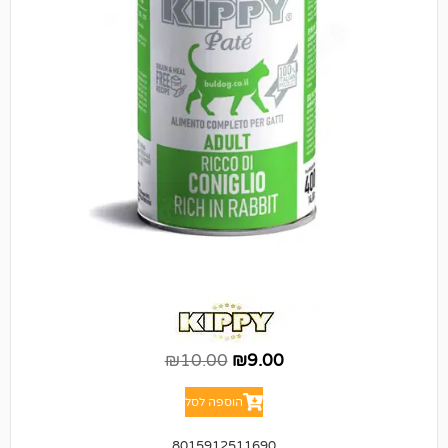
₪
10.00
₪
9.00
הוספה לסל
8015912511690