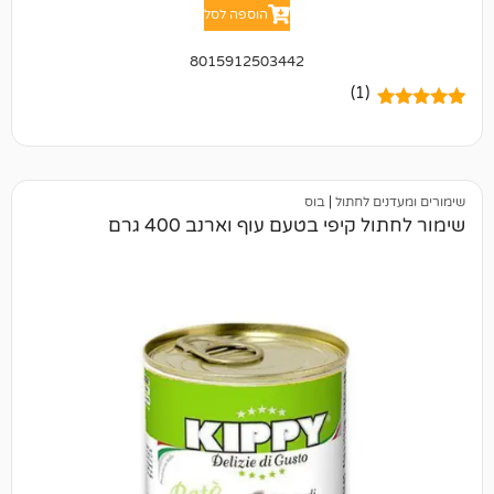
הוספה לסל
8015912503442
(1)
 לחתול
|
בוס
יפי בטעם עוף וארנב 400 גרם