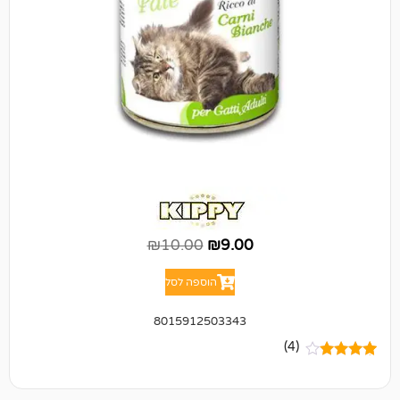
₪
10.00
₪
9.00
הוספה לסל
8015912503343
(4)