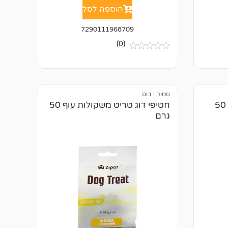
הוספה לסל
7290111968709
(0)
א
י
ן
ב
י
סטוק
|
בוס
ק
ו
חטיפי דוג טריט מקלות עוף 50
חטיפי דוג טריט משקולות עוף 50
ר
גרם
ו
ת