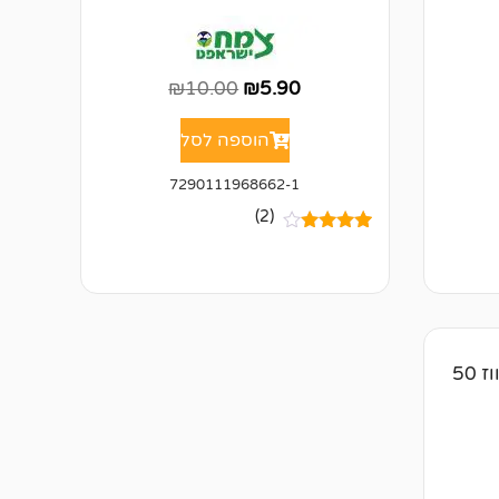
₪
10.00
₪
5.90
הוספה לסל
7290111968662-1
(2)
2
מדורגים
4.50
מתוך
5 מבוסס
על
דירוגים
של לקוחות
חטיפי דוג טריט רצועות ברווז 50