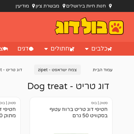
חנות חיות בירושלים
מבשרת ציון
מודיעין
כלבים
חתולים
דגים
צי
עמוד הבית
צמח ישראפט - zipet
דוג טריט - Dog treat
דוג טריט - Dog treat
סטוק
|
בוס
סטוק
|
בוס
חטיפי דוג טריט ברווז עטוף
חטיפי ד
בסקוויט 50 גרם
מתוק 50 גרם