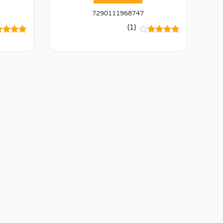
7290111968747
(1)
1
מדורג
2
מדורגים
4.00
מתוך
4.50
מתו
5 מבוסס
5 מבוסס
על
דירוגים
על
דירוגי
של
של לקוחו
לקוחות