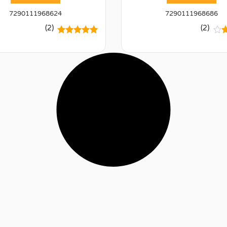
7290111968624
7290111968686
(2)
(2)
2
מדורגים
5.00
ך
מתוך 5
מבוסס על
ם
דירוגים של
ת
לקוחות