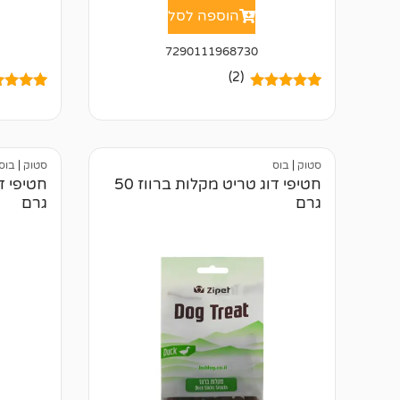
הוספה לסל
7290111968730
(2)
2
מדורגים
5.00
2
מדורגים
מתוך 5
מתוך 5
מבוסס על
מבוסס ע
דירוגים של
דירוגים 
לקוחות
לקוחות
סטוק
|
בוס
סטוק
|
בוס
חטיפי דוג טריט מקלות ברווז 50
גרם
גרם