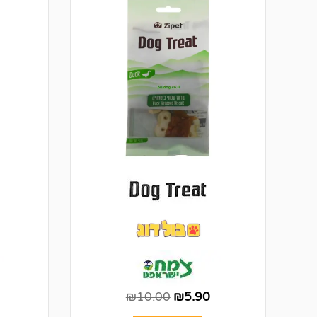
₪
10.00
₪
5.90