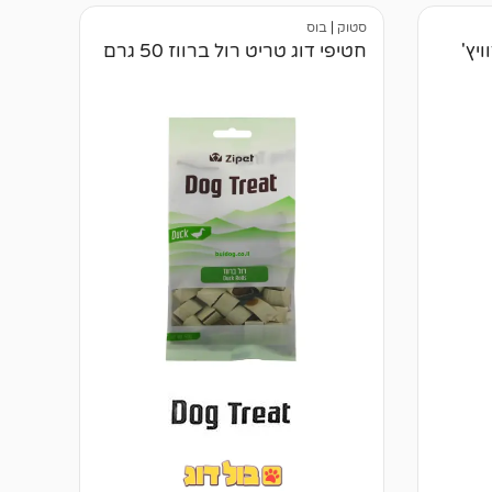
י
סטוק
|
בוס
ק
ו
יץ'
חטיפי דוג טריט רול ברווז 50 גרם
ר
ו
ת