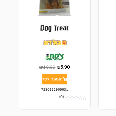
₪
10.00
₪
5.90
הוספה לסל
7290111968631
(0)
א
י
ן
ב