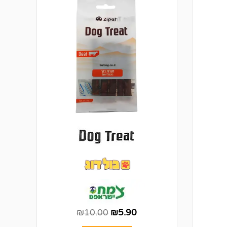
₪
10.00
₪
5.90