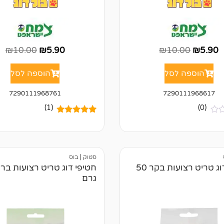
₪
10.00
₪
5.90
₪
10.00
₪
5.90
הוספה לסל
הוספה לסל
7290111968761
7290111968617
(1)
(0)
1
מדורג
5.00
מתוך 5
מבוסס על
דירוגים של
לקוחות
סטוק
|
בוס
חטיפי דוג טריט רצועות בקר 50
גרם