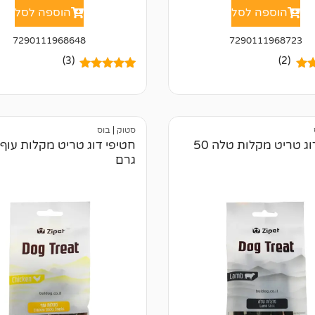
הוספה לסל
הוספה לסל
7290111968648
7290111968723
(3)
(2)
5.00
3
מדורגים
5.00
מתוך 5
ל
מבוסס על
של
דירוגים של
לקוחות
סטוק
|
בוס
חטיפי דוג טריט מקלות טלה 50
גרם