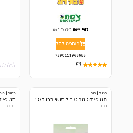
₪
10.00
₪
5.90
הוספה לסל
7290111968655
(2)
2
מדורגים
5.00
א
מתוך 5
י
מבוסס על
ן
דירוגים של
ב
לקוחות
י
סטוק
|
בוס
סטוק
|
בוס
ק
ו
חטיפי דוג טריט רול סושי ברווז 50
ר
גרם
גרם
ו
ת