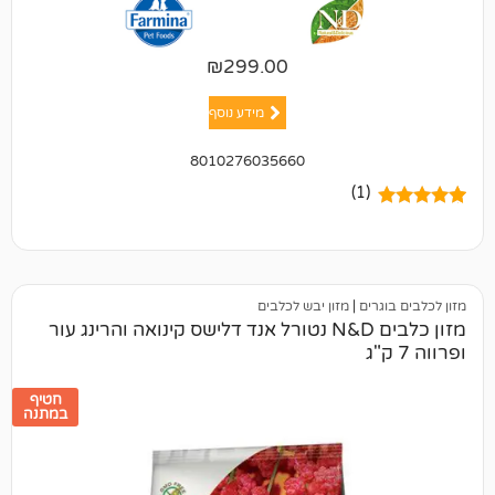
₪
299.00
מידע נוסף
8010276035660
(1)
ים
|
מזון יבש לכלבים
מזון כלבים N&D נטורל אנד דלישס קינואה והרינג עור
חטיף
במתנה