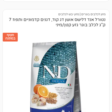
ים
|
מזון יבש לכלבים
נטורל אנד דלישס אושן דג קוד, דגנים קדמוניים ותפוז 7
גר גזע קטן/מיני
חטיף
במתנה