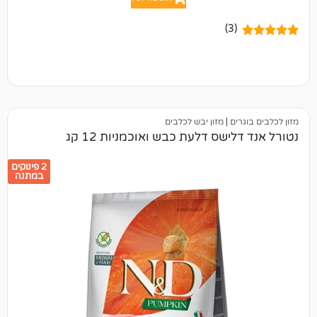
(3)
ים
|
מזון יבש לכלבים
ישס דלעת כבש ואוכמניות 12 קג
2 פינוקים
במתנה