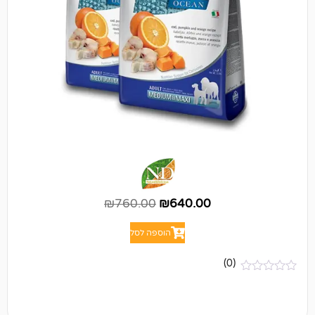
₪
760.00
₪
640.00
הוספה לסל
(0)