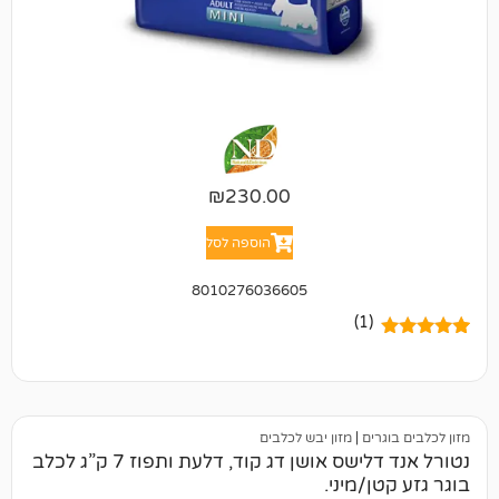
₪
230.00
הוספה לסל
8010276036605
(1)
ים
|
מזון יבש לכלבים
נטורל אנד דלישס אושן דג קוד, דלעת ותפוז 7 ק”ג לכלב
/מיני.