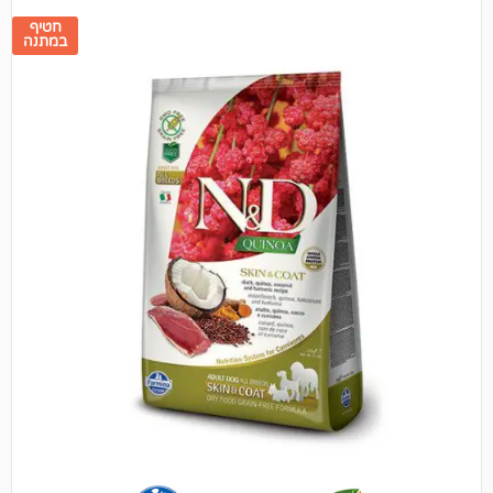
חטיף
במתנה