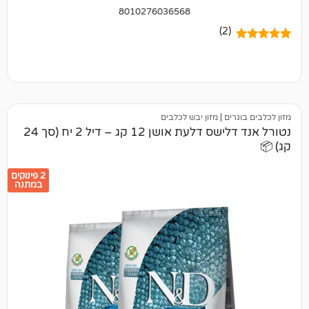
8010276036568
(2)
ים
|
מזון יבש לכלבים
נטורל אנד דלישס דלעת אושן 12 קג – דיל 2 יח (סך 24
2 פינוקים
במתנה