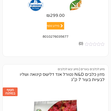
₪
299.00
מידע נוסף
8010276035677
(0)
ים
|
מזון יבש לכלבים
מזון כלבים N&D נטורל אנד דלישס קינואה ושליו
ג
חטיף
במתנה