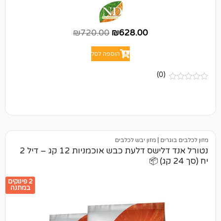
₪
720.00
₪
628.00
הוספה לסל
(0)
ים
|
מזון יבש לכלבים
נטורל אנד דלישס דלעת כבש אוכמניות 12 קג – דיל 2
2 פינוקים
במתנה