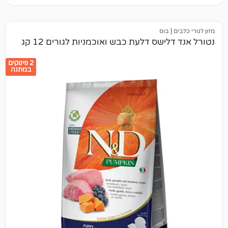
בוס
ישס דלעת כבש ואוכמניות לגורים 12 קג
2 פינוקים
במתנה