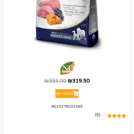
₪
355.00
₪
319.50
הוספה לסל
8010276033369
(5)