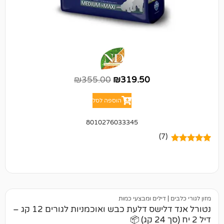
₪
355.00
₪
319.50
הוספה לסל
8010276033345
(7)
דילים ומבצעי כמות
נטורל אנד דלישס דלעת כבש ואוכמניות לגורים 12 קג –