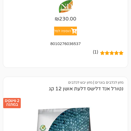
₪
230.00
הוספה לסל
8010276036537
(1)
ים
|
מזון יבש לכלבים
שס דלעת אושן 12 קג
2 פינוקים
במתנה