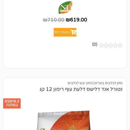
₪
710.00
₪
619.00
הוספה לסל
(0)
ים
|
מזון יבש לכלבים
שס דלעת עוף רימון 12 קג
2 פינוקים
במתנה