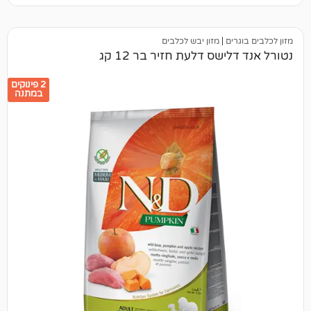
ים
|
מזון יבש לכלבים
שס דלעת חזיר בר 12 קג
2 פינוקים
במתנה