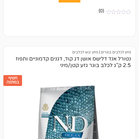
(0)
ים
|
מזון יבש לכלבים
ישס אושן דג קוד, דגנים קדמוניים ותפוז
חטיף
במתנה