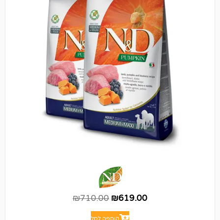
₪
710.00
₪
619.00
הוספה לסל