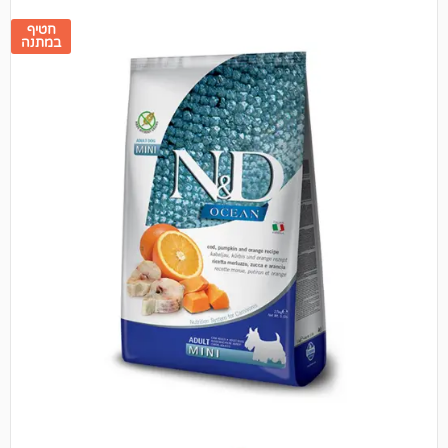
חטיף
במתנה