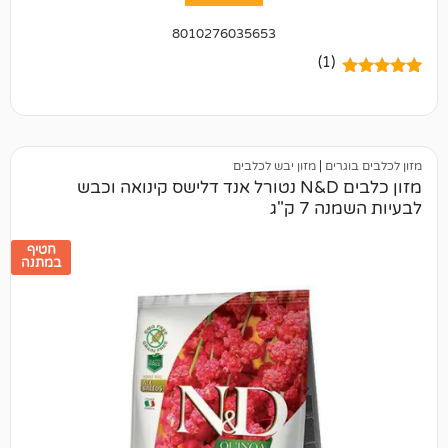
8010276035653
(1)
ים
|
מזון יבש לכלבים
מזון כלבים N&D נטורל אנד דלישס קינואה וכבש
 ק"ג
חטיף
במתנה