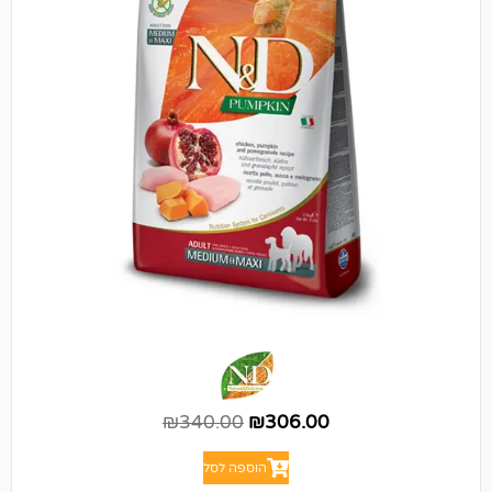
₪
340.00
₪
306.00
הוספה לסל