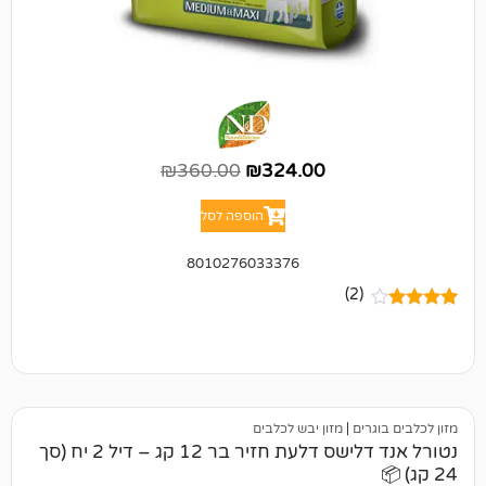
₪
360.00
₪
324.00
הוספה לסל
8010276033376
(2)
ים
|
מזון יבש לכלבים
נטורל אנד דלישס דלעת חזיר בר 12 קג – דיל 2 יח (סך