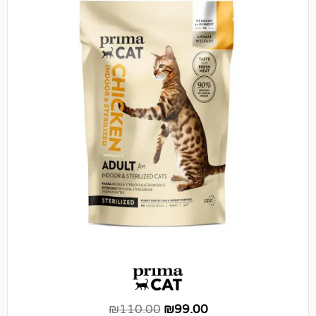
₪
110.00
₪
99.00