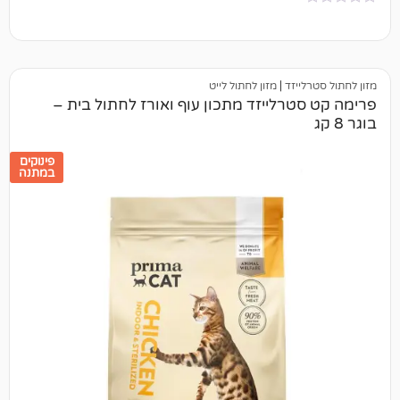
יזד
|
מזון לחתול לייט
רלייזד מתכון עוף ואורז לחתול בית –
פינוקים
במתנה