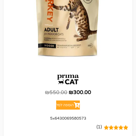
₪
550.00
₪
300.00
הוספה לסל
6430069580573×5
(1)