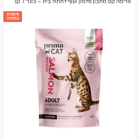
ון סלמון ועוף לחתול בית – בוגר 7 קג
פינוקים
במתנה