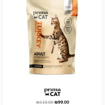
₪
110.00
₪
99.00