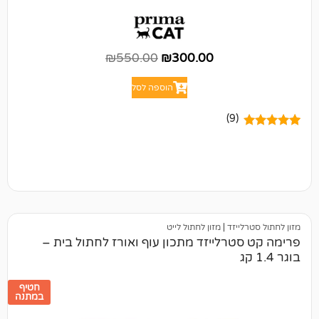
₪
550.00
₪
300.00
הוספה לסל
(9)
יזד
|
מזון לחתול לייט
רלייזד מתכון עוף ואורז לחתול בית –
חטיף
במתנה