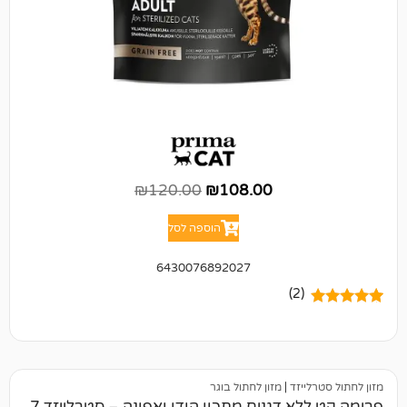
₪
120.00
₪
108.00
הוספה לסל
6430076892027
(2)
יזד
|
מזון לחתול בוגר