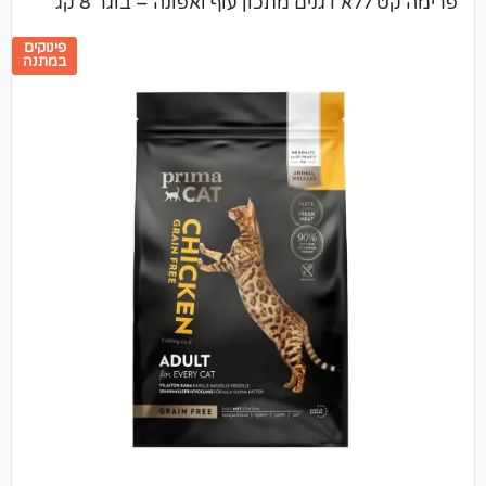
 דגנים מתכון עוף ואפונה – בוגר 8 קג
פינוקים
במתנה