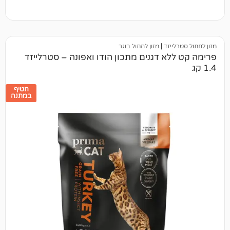
יזד
|
מזון לחתול בוגר
א דגנים מתכון הודו ואפונה – סטרלייזד
חטיף
במתנה