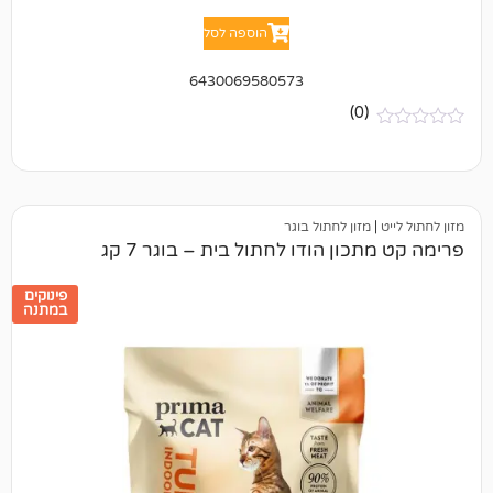
הוספה לסל
6430069580573
(0)
מזון לחתול בוגר
ון הודו לחתול בית – בוגר 7 קג
פינוקים
במתנה