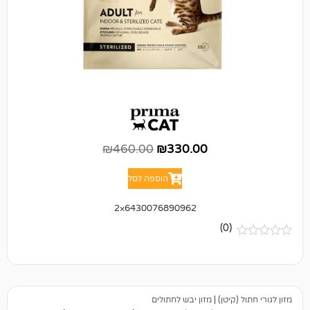
₪
460.00
₪
330.00
הוספה לסל
6430076890962×2
(0)
יטן)
|
מזון יבש לחתולים