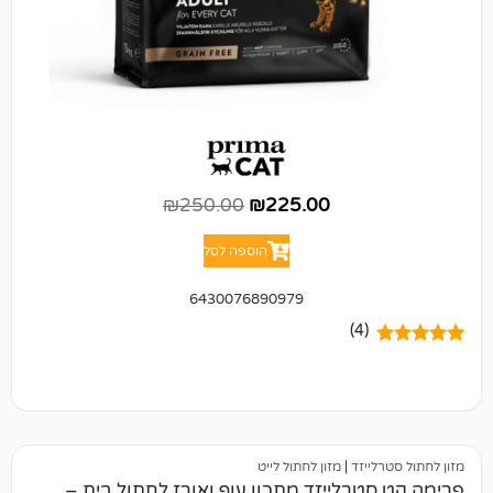
₪
250.00
₪
225.00
הוספה לסל
6430076890979
(4)
יזד
|
מזון לחתול לייט
רלייזד מתכון עוף ואורז לחתול בית –