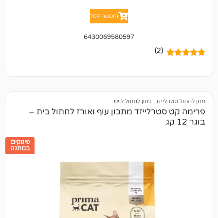
הוספה לסל
6430069580597
(2)
יזד
|
מזון לחתול לייט
רלייזד מתכון עוף ואורז לחתול בית –
פינוקים
במתנה