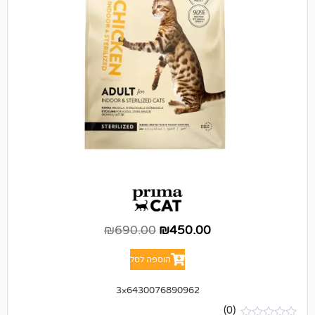
₪
690.00
₪
450.00
הוספה לסל
6430076890962×3
(0)