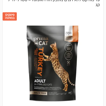
פרימה קט ללא דגנים מתכון הודו ואפונה – סטרלייזד 7
פינוקים
במתנה