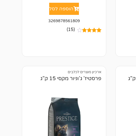
הוספה לסל
3269878561809
(15)
15
מדורגים
4.67
מתוך
5 מבוסס על
דירוגים של
לקוחות
ארכיון מוצרים לכלבים
פרסטיז' ג'וניור מקסי 15 ק"ג