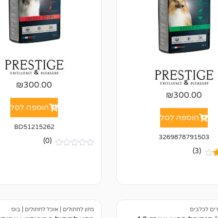
₪
300.00
₪
300.00
הוספה לסל
הוספה לסל
BD51215262
3269878791503
(0)
(3)
א
י
ן
ך
ב
י
של
ק
ו
ר
רים לכלבים
מזון לחתולים | אוכל לחתולים
|
בוס
ו