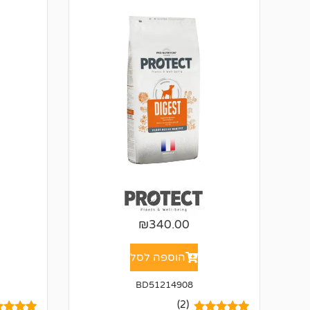
₪
340.00
הוספה לסל
BD51214908
(2)