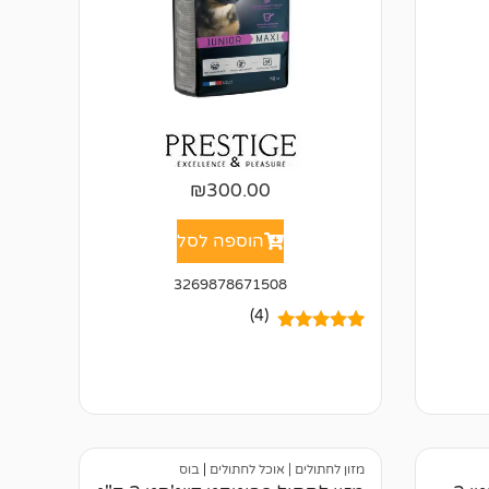
₪
300.00
הוספה לסל
3269878671508
(4)
4
מדורגים
5.00
מתוך 5
מבוסס על
דירוגים של
לקוחות
מזון לחתולים | אוכל לחתולים
|
בוס