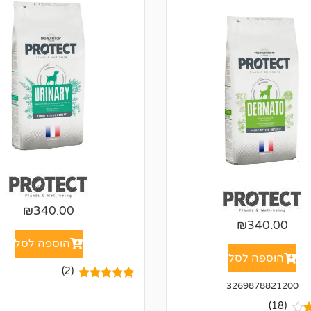
₪
340.00
₪
340.00
הוספה לסל
הוספה לסל
(2)
3269878821200
2
מדורגים
5.00
מתוך 5
(18)
מבוסס על