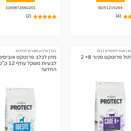
3269872660201
BD51215264
(2)
(4)
5.00
2
מדורגים
5.00
מתוך 5
ל
מבוסס על
של
דירוגים של
לקוחות
ים | אוכל לחתולים
|
בוס
בוס
|
ארכיון מוצרים לכלבים
מזון לחתול פרוטקט סניור 8+ 2
מזון לכלב פרוטקט אוביסיט
לבעיות משקל עודף 
החדש!