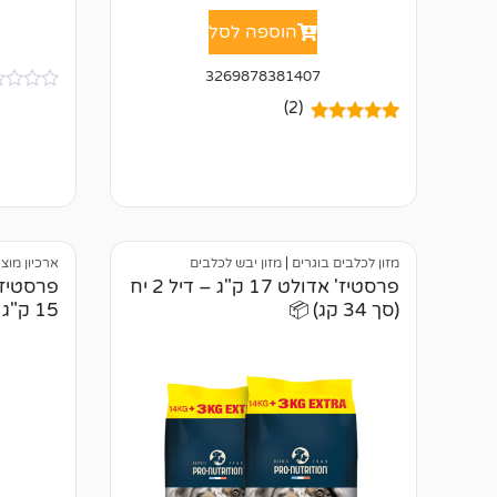
הוספה לסל
3269878381407
א
(2)
י
2
מדורגים
5.00
ן
מתוך 5
ב
מבוסס על
י
דירוגים של
ק
לקוחות
ו
ר
ו
ת
מזון לכלבים בוגרים
|
מזון יבש לכלבים
ארכיון מוצ
פרסטיז' אדולט 17 ק"ג – דיל 2 יח
(סך 34 קג) 📦
15 ק"ג