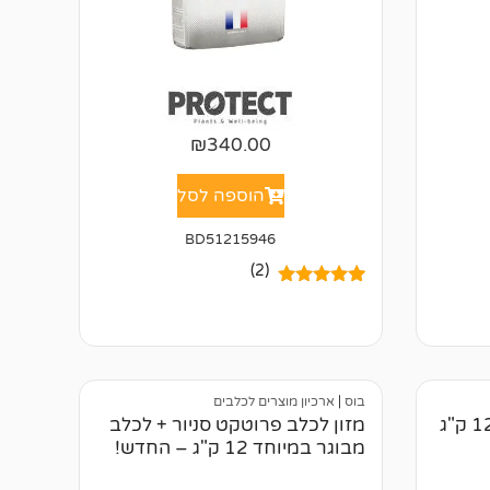
₪
340.00
הוספה לסל
BD51215946
(2)
2
מדורגים
5.00
מתוך 5
מבוסס על
דירוגים של
לקוחות
בוס
|
ארכיון מוצרים לכלבים
מזון לכלב פרוטקט סניור + לכלב
מבוגר במיוחד 12 ק"ג – החדש!