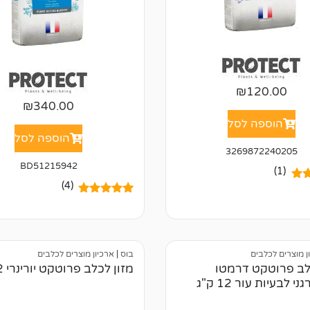
₪
120.00
₪
340.00
הוספה לסל
הוספה לסל
3269872240205
BD51215942
(1)
(4)
5.
4
מדורגים
5.00
ל
מתוך 5
של
מבוסס על
דירוגים של
לקוחות
ן מוצרים לכלבים
בוס
|
ארכיון מוצרים לכלבים
לב פרוטקט דרמטו
מזון לכלב פרוטקט יורינרי 12 ק"ג
י לבעיות עור 12 ק"ג