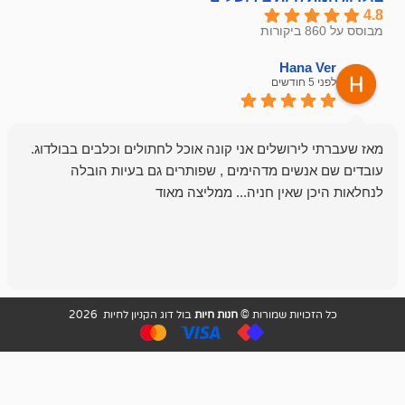
emesh
Han
לפני 6 חודשים
רושלים אני קונה אוכל לחתולים וכלבים בבולדוג.
החנות שלי לכל
שים מדהימים , שפותרים גם בעיות הובלה
וכשנכנסתי לח
שאין חניה... ממליצה מאוד
לכלב שלי, שא
לכלב, יש מבחר
אני חוזר רק ל
ויות שמורות ©
חנות חיות
בול דוג הקניון לחיות 2026