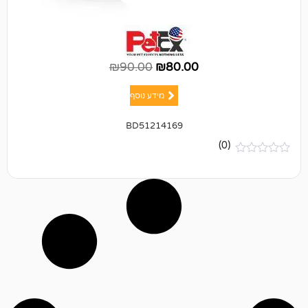
₪
90.00
₪
80.00
מידע נוסף
BD51214169
(0)