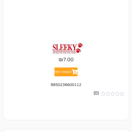
₪
7.00
הוספה לסל
8850238600112
(0)