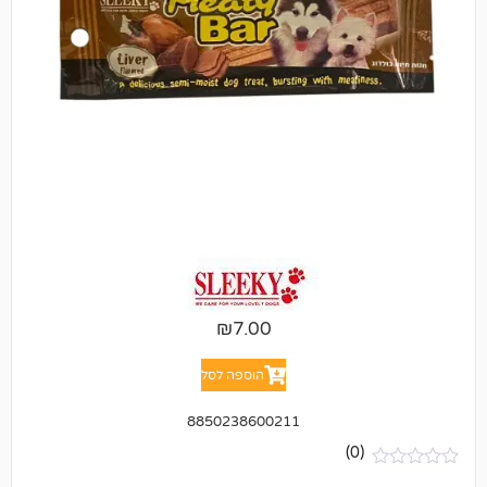
₪
7.00
הוספה לסל
8850238600211
(0)