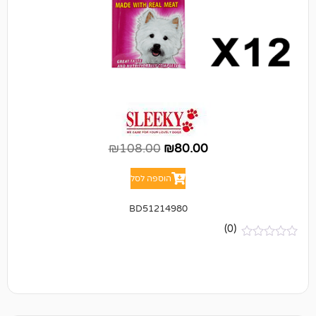
₪
108.00
₪
80.00
הוספה לסל
BD51214980
(0)