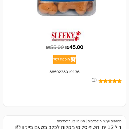
₪
55.00
₪
45.00
הוספה לסל
8850238019136
(1)
כלבים
|
חטיפי בשר לכלבים