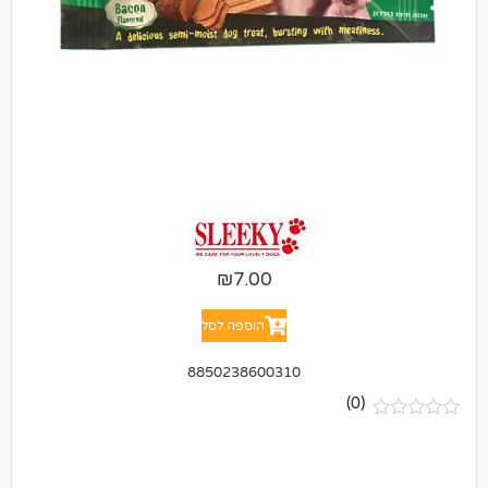
₪
7.00
הוספה לסל
8850238600310
(0)