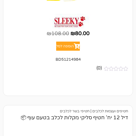
₪
108.00
₪
80.00
הוספה לסל
BD51214984
(0)
כלבים
|
חטיפי בשר לכלבים