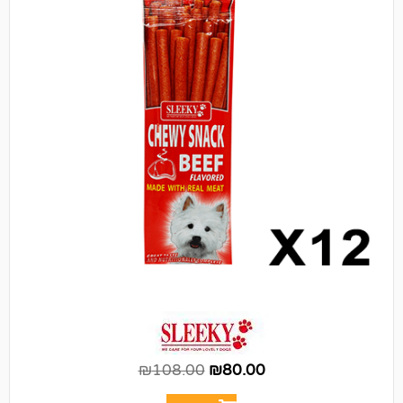
₪
108.00
₪
80.00
הוספה לסל