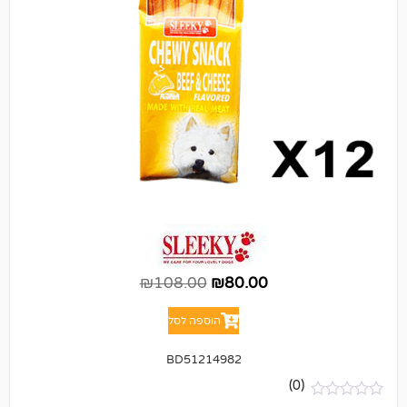
₪
108.00
₪
80.00
הוספה לסל
BD51214982
(0)