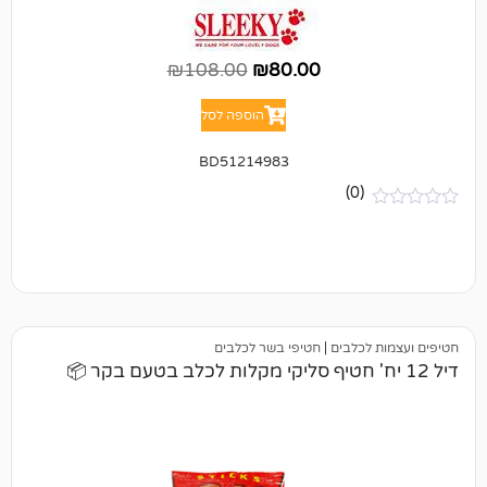
₪
108.00
₪
80.00
הוספה לסל
BD51214983
(0)
כלבים
|
חטיפי בשר לכלבים