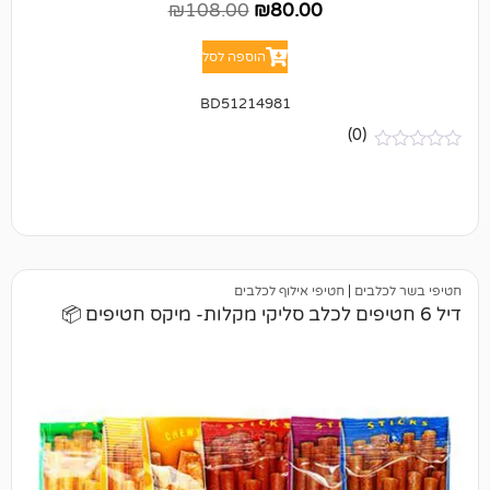
₪
108.00
₪
80.00
הוספה לסל
BD51214981
(0)
ים
|
חטיפי אילוף לכלבים