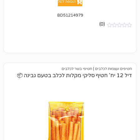
BD51214979
(0)
כלבים
|
חטיפי בשר לכלבים