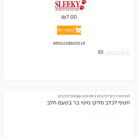
₪
7.00
הוספה לסל
8850238600518
(0)
בים
|
חטיפים ועצמות לכלבים
סליקי מיטי בר בטעם חלב