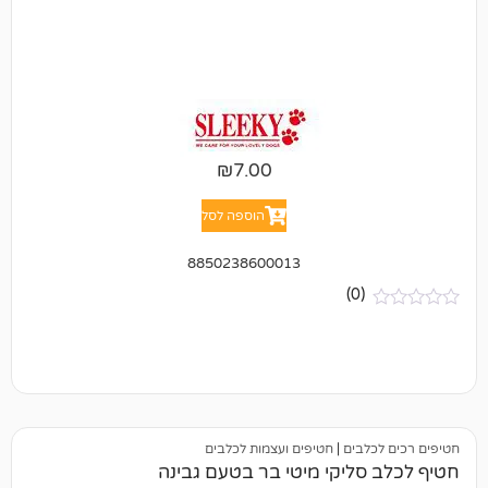
₪
7.00
הוספה לסל
8850238600013
(0)
בים
|
חטיפים ועצמות לכלבים
ליקי מיטי בר בטעם גבינה