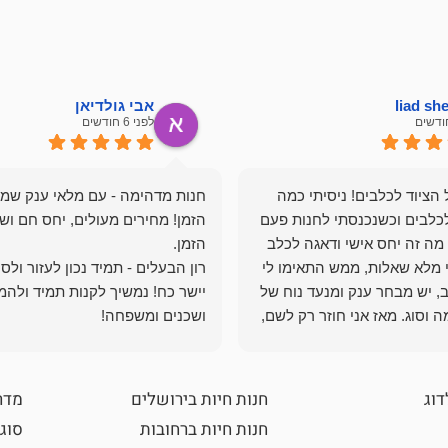
liad s
אבי גולדיאן
לפני 6 חודשים
הציוד לכלבים! ניסיתי כמה
חנות מדהימה - עם מלאי ענק שמ
כלבים וכשנכנסתי לחנות פעם
הזמן! מחירים מעולים, יחס חם ושי
מה זה יחס אישי ודאגה לכלב
י מלא שאלות, ממש התאימו לי
רון הבעלים - תמיד נכון לעזור ולס
, יש מבחר ענק ומנעד נוח של
יישר כח! נמשיך לקנות תמיד ולהמ
 וסוג. מאז אני חוזר רק לשם,
ושכנים ומשפחה!
 ואני עוד יותר ❤️
דוג
חנות חיות בירושלים
מדר
חנות חיות ברחובות
סוגי