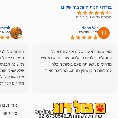
בולדוג חנות חיות בירושלים
4.8
מבוסס על 860 ביקורות
hemesh
Hana Ver
לפני 5 חודשים
לפני 6 חודשים
מאז שעברתי לירושלים אני קונה אוכל
החנות שלי לכל 
לחתולים וכלבים בבולדוג. עובדים שם אנשים
ספקים לאוכל ל
מדהימים , שפותרים גם בעיות הובלה
ראשונה הבנתי 
לנחלאות היכן שאין חניה... ממליצה מאוד
שלי, שאלו אות
את האוכל לכלב
מחירים לכל רמה
הכלב שלי מרוצה
אודות בול
צור קשר
שירות לקוחות
02-6730540