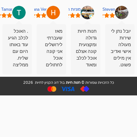
מוניות רחובות אסף
Hana Ver
Tamar
סאן בן 
חנות חיות
מאז
. האוכל
פשוט חווית
גדולה
שעברתי
לכלב הגיע
קנייה שאפו
ומקצועית
לירושלים
עוד באותו
לעוסקים
קונה אצלם
אני קונה
היום עם
במלאכה
אוכל לכלב
אוכל
שליח.
שירות-אמינות-ז
ומאוד
לחתולים
ממליצה
והכי חשוב
מרוצה
וכלבים
מאד!!
איכות
בעיקר
בבולדוג.
שירות מאד
ממליץ
ויות שמורות ©
חנות חיות
בול דוג הקניון לחיות 2026
מהשירות
עובדים שם
מקצועי
בחום
וגם
אנשים
ואדיב ,
מהמחירים
מדהימים ,
מאד
הזולים
שפותרים
נחמדים ,
גם בעיות
מזמינה
הובלה
אצלם
לנחלאות
בקביעות
היכן שאין