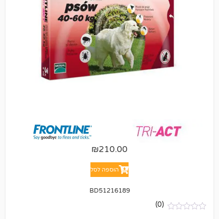
₪
210.00
הוספה לסל
BD51216189
(0)