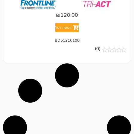
₪
120.00
הוספה לסל
BD51216188
(0)