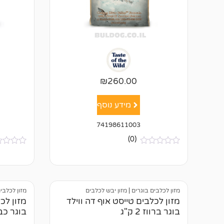
₪
260.00
מידע נוסף
74198611003
(0)
א
א
י
י
ן
ן
ב
ב
י
י
ק
ק
מזון לכלבים בוגרים
|
מזון יבש לכלבים
מזון לכלבי
ו
ו
מזון לכלבים טייסט אוף דה ווילד
מזון לכ
ר
ר
בוגר ברווז 2 ק"ג
בוגר כבש 2
ו
ו
ת
ת