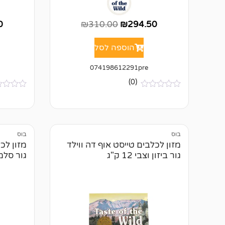
0
₪
310.00
₪
294.50
הוספה לסל
074198612291pre
(0)
א
א
י
י
ן
ן
ב
ב
י
י
ק
ק
בוס
בוס
ו
ו
מזון לכלבים טייסט אוף דה ווילד
מזון לכ
ר
ר
גור ביזון וצבי 12 ק"ג
גור סלמון 12
ו
ו
ת
ת