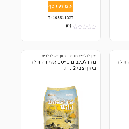
מידע נוסף
74198611027
(0)
א
י
ן
ב
י
ק
מזון לכלבים בוגרים
|
מזון יבש לכלבים
ו
ווילד
מזון לכלבים טייסט אוף דה ווילד
ר
ביזון וצבי 2 ק"ג
ו
ת