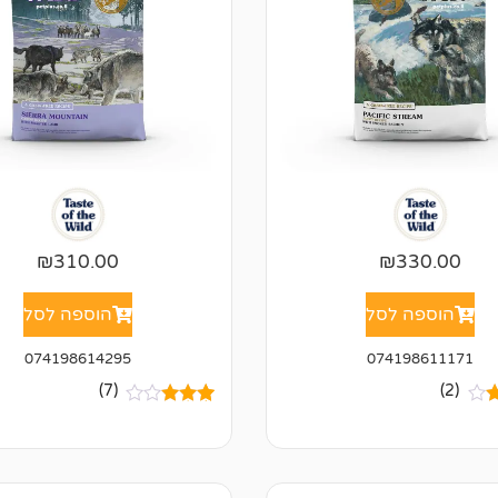
₪
310.00
₪
330.00
הוספה לסל
הוספה לסל
074198614295
074198611171
(7)
(2)
7
מדורגים
ך
3.43
מתוך 5
ם
מבוסס
על