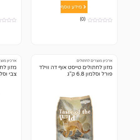
מידע נוסף
(0)
א
א
י
י
ן
ן
ב
ב
י
י
ק
ק
ו
ו
ר
ר
ארכיון מוצרים לחתולים
ארכיון מוצ
ו
ו
מזון לחתולים טייסט אוף דה ווילד
מזון לח
ת
ת
פורל וסלמון 6.8 ק"ג
צבי וסלמון 