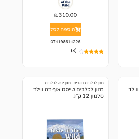
₪
310.00
הוספה לסל
074198614226
(3)
3
מדורגים
4.00
מתוך
5 מבוסס
על
דירוגים
של
לקוחות
מזון לכלבים בוגרים
|
מזון יבש לכלבים
וילד
מזון לכלבים טייסט אוף דה ווילד
סלמון 12 ק"ג