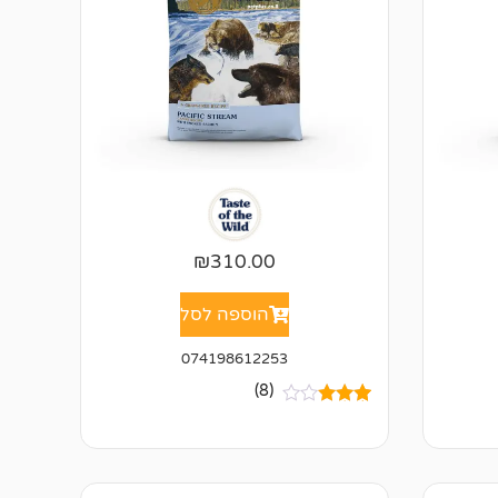
₪
310.00
הוספה לסל
074198612253
(8)
8
מדורגים
3.50
מתוך 5
מבוסס
על