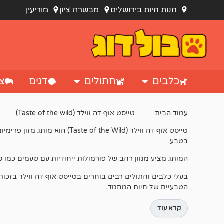
חנות חיות בירושלים
מבשרת ציון
מודיעין
כלבים
חתולים
דגים
צי
עמוד הבית
טייסט אוף דה ווילד (Taste of the wild)
טייסט אוף דה ווילד (e Wild
בטבע.
המותג מציע מגוון רחב של פורמולות ייחודיות עם טעמים כמו סלמון, כבש, ביזון, ברווז, דגים וציד (
בעלי כלבים וחתולים רבים בוחרים בטייסט אוף דה ווילד בזכות
הטבעיים של חיות המחמד.
קרא עוד