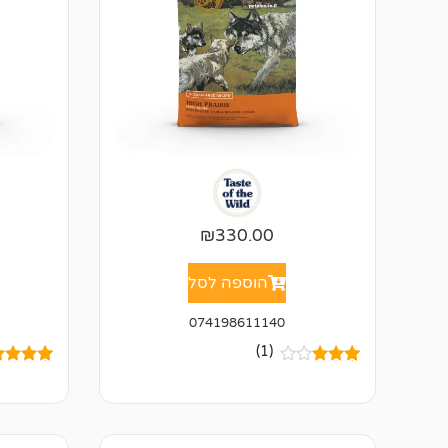
₪
330.00
הוספה לסל
074198611140
(1)
1
מדורג
2
מדורגים
3.00
4.00
מתו
מתוך 5
5 מבוסס
מבוסס
על
דירוגי
על
של