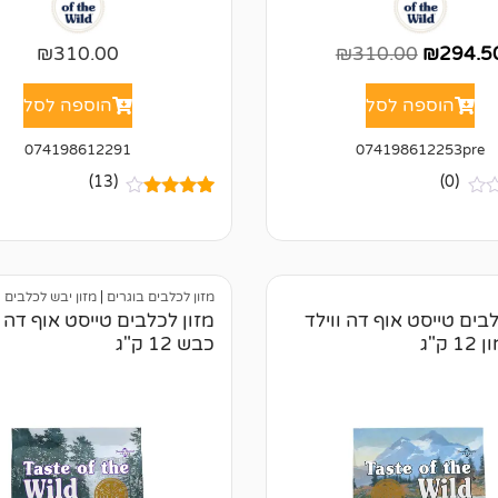
₪
310.00
₪
310.00
₪
294.5
הוספה לסל
הוספה לסל
074198612291
074198612253pre
(13)
(0)
13
מדורגים
4.00
מתוך
5 מבוסס
על
דירוגים
של
לקוחות
מזון לכלבים בוגרים
|
מזון יבש לכלבים
לבים טייסט אוף דה ווילד
מזון לכלבים טייסט אוף דה ו
 ק"ג
כבש 12 ק"ג