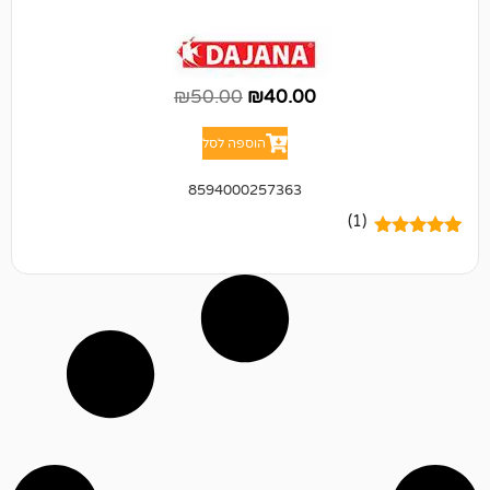
₪
50.00
₪
40.00
הוספה לסל
8594000257363
(1)