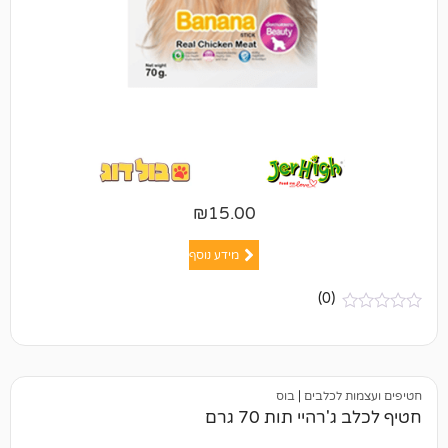
₪
15.00
מידע נוסף
(0)
כלבים
|
בוס
יי תות 70 גרם