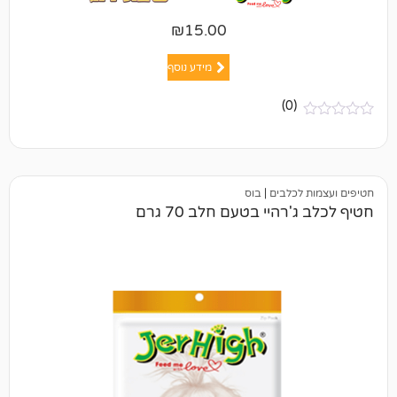
₪
15.00
מידע נוסף
(0)
כלבים
|
בוס
היי בטעם חלב 70 גרם