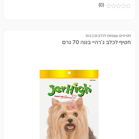
(0)
כלבים
|
בוס
י בננה 70 גרם