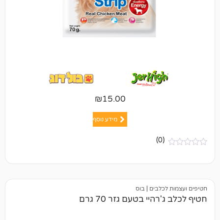
₪
15.00
מידע נוסף
(0)
כלבים
|
בוס
יי בטעם גזר 70 גרם