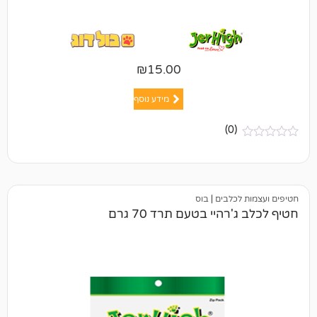
₪
15.00
מידע נוסף
(0)
כלבים
|
בוס
היי בטעם תרד 70 גרם