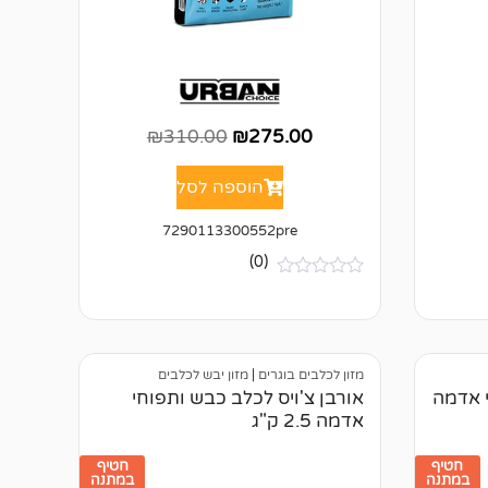
₪
310.00
₪
275.00
הוספה לסל
7290113300552pre
(0)
א
י
ן
ב
י
ק
מזון לכלבים בוגרים
|
מזון יבש לכלבים
ו
י אדמה
אורבן צ'ויס לכלב כבש ותפוחי
ר
אדמה 2.5 ק"ג
ו
ת
חטיף
חטיף
במתנה
במתנה