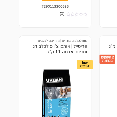
7290113300538
(0)
א
י
ן
ב
י
ק
מזון לכלבים בוגרים
|
מזון יבש לכלבים
ו
פריסייל | אורבן צ'ויס לכלב דג
ר
ותפוחי אדמה 11 ק"ג
ו
ת
2 פינוקים
במתנה
low
COST