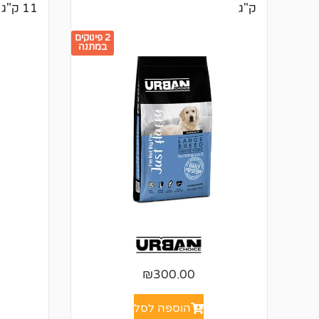
ק"ג
11 ק"ג
2 פינוקים
במתנה
₪
300.00
הוספה לסל