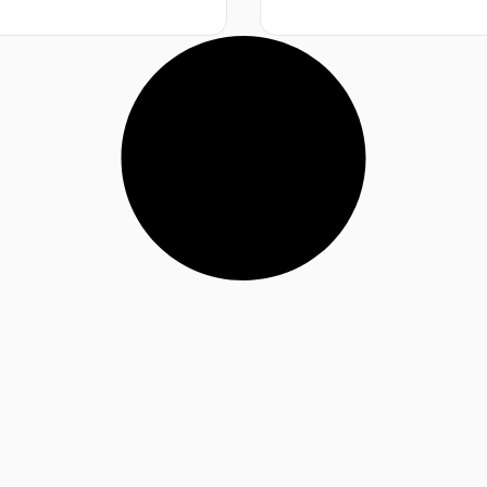
א
י
ן
ב
י
ק
ו
ר
ו
ת