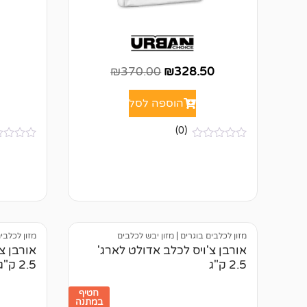
₪
370.00
₪
328.50
הוספה לסל
(0)
א
א
י
י
ן
ן
ב
ב
י
י
ק
ק
ו
ו
ר
ר
ו
ו
מזון לכלבים בוגרים
|
מזון יבש לכלבים
מזון לכלבי
ת
ת
אורבן צ'ויס לכלב אדולט לארג'
אורבן צ
2.5 ק"ג
2.5 ק"ג
חטיף
במתנה