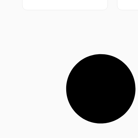
א
י
ן
ב
י
ק
ו
ר
ו
ת