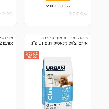
7290113300477
א
א
י
י
ן
ן
ב
ב
י
י
ק
ק
מזון לכלבים בוגרים
|
מזון יבש לכלבים
מזון לכלבי
ו
ו
אורבן צ'ויס קלאסיק דגים 11 ק"ג
אורבן צ'ו
ר
ר
ו
ו
ת
ת
2 פינוקים
במתנה