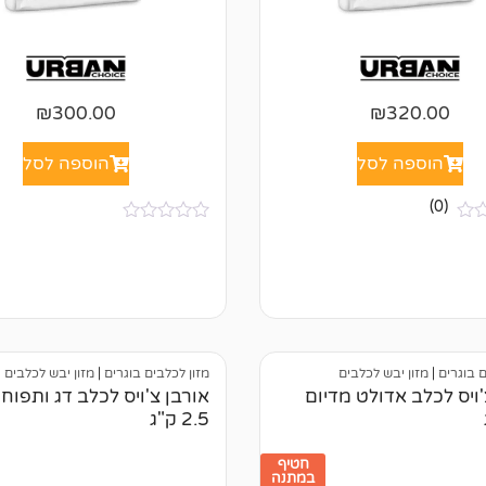
₪
300.00
₪
320.00
הוספה לסל
הוספה לסל
(0)
א
י
ן
ב
י
ק
ו
ר
ו
ם בוגרים
|
מזון יבש לכלבים
מזון לכלבים בוגרים
|
מזון יבש לכלבים
ת
'ויס לכלב אדולט מדיום
אורבן צ'ויס לכלב דג ותפוח
2.5 ק"ג
חטיף
במתנה