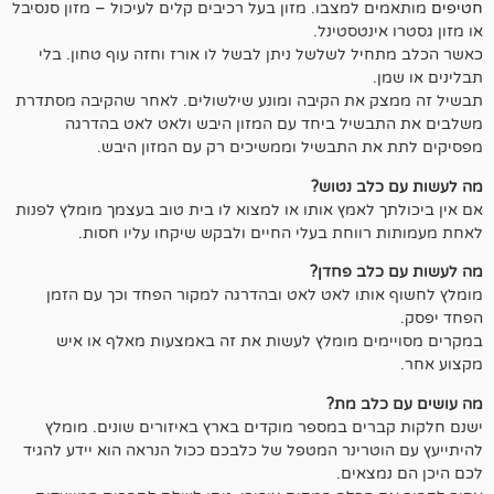
למצבו. מזון בעל רכיבים קלים לעיכול – מזון סנסיבל
נטסטינל.
 לשלשל ניתן לבשל לו אורז וחזה עוף טחון. בלי
את הקיבה ומונע שילשולים. לאחר שהקיבה מסתדרת
יל ביחד עם המזון היבש ולאט לאט בהדרגה
 התבשיל וממשיכים רק עם המזון היבש.
ב נטוש?
לאמץ אותו או למצוא לו בית טוב בעצמך מומלץ לפנות
וחת בעלי החיים ולבקש שיקחו עליו חסות.
ב פחדן?
תו לאט לאט ובהדרגה למקור הפחד וכך עם הזמן
ם מומלץ לעשות את זה באמצעות מאלף או איש
ב מת?
ם במספר מוקדים בארץ באיזורים שונים. מומלץ
רינר המטפל של כלבכם ככול הנראה הוא יידע להגיד
אים.