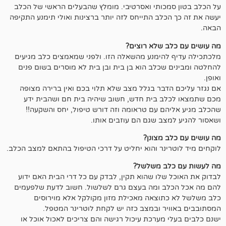
מכותי ואסרטיבי. מומלץ שהבעלים הראשי של הכלב
כלב התייחס לזה יותר ברצינות ואולי תימנע התקיפה
ב שלא רוצים?
להימנע מהשאלה הזו. ולפני שמאמצים כלב מגיעים
שכלב הוא בן בית ובן בית לא מוסרים בשום פנים
דבר בגלל מצב שלא תלוי בכם ואין ברירה מצופה
ב בית חדש, חשוב שיהיה בית חם ושהבית ידע
ם עם טראומה וזה דורש טיפול, יחס והשקעה!!
צב שגם הם עוזבים אותו.
 מצונן?
ינר והוא יחליט על דרכי הטיפול בהתאם למצב הכלב.
לב משלשל?
שלו שהוא תקין, לבדק עם כל דרי הבית האם ידוע
ב ומה בעצם גרם לשלשול. חשוב לדעת שלפעמים
תוצאה מאכילת מזון מקולקל אלא מוירוסים
יר ובמצב כזה יש לקחת לוטרינר המטפל.
 מערכת עיכול רגישה והם צריכים לאכול אוכל או