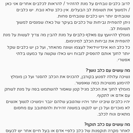
ים על מנת להזהיר / להראות לכלבים אחרים אני כאן
מת לב הבעלים. אין כלב שלא נובח. יש כלבים
ש כלבים שנובחים פחות.
חות של כלבים בעיקר של כאלו שמנסים למשוך
ם
מאלף כלבים
על מנת להבין מה צריך לעשות על מנת
ת הכלב למינימום.
יווידואל לעצמו ושונה מהאחר, ועל כן יש כלבים שקל
להפסיק לנבוח ויש כאלו שקשה עד כמעט בלתי
 נושך?
וע בקורבן, להכניס את הכלב להסגר ועל כן מומלץ
 כמה שאפשר.
הכלב מגיל קטן שאסור להשתמש בפה על מנת לשחק
.
ו יותר ויהיו שהטבע שלהם יגבר וימשיכו לנשוך אנשים
ן יש לנקוט במשנה זהירות ולהסתובב עם מחסום
.
ב תוקף?
ות של כלב כלפיי אדם או בעל חיים אחר יש לכעוס