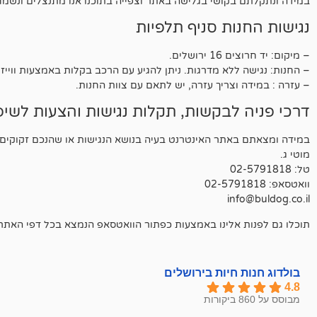
במידה ונתקלתם בקושי בגלישה באתר וצפייה בתוכנו אנו מתנצלים ונשמח 
נגישות החנות סניף תלפיות
– מיקום: יד חרוצים 16 ירושלים.
– החנות: נגישה ללא מדרגות. ניתן להגיע עם הרכב בקלות באמצעות ווייז
– עזרה : במידה וצריך עזרה, יש לתאם עם צוות החנות.
דרכי פניה לבקשות, תקלות נגישות והצעות לשיפ
במידה ומצאתם באתר האינטרנט בעיה בנושא הנגישות או שהנכם זקוקים עז
מוטי ג.
טל: 02-5791818
וואטסאפ: 02-5791818
info@buldog.co.il
תוכלו גם לפנות אלינו באמצעות כפתור הוואטסאפ הנמצא בכל דפי האתר.
בולדוג חנות חיות בירושלים
4.8
מבוסס על 860 ביקורות