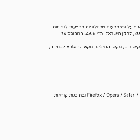
ועל ובאמצעות טכנולוגיות מסייעות לנגישות .
התאמות הנגישות באתר בוצעו בהתאם לסימן ג': שירותי האינטרנט בתקנות שוויון זכויות לאנשים עם מוגבלות (התאמות נגישות לשירות) התשע"ג 2013, לתקן הישראלי ת"י 5568 המבוסס על
האתר תומך בשימוש בטכנולוגיות מסייעות כגון תוכנות הקראת מסך, בגלישה בעזרת מקלדת על ידי שימוש במקשי ה-Tab וה-Shift+Tab למעבר בין קישורים, מקשי החיצים, מקש ה-Enter לבחירה,
באתר אינטרנט זה, ניתן לגלוש בצורה מיטבית ונגישה באמצעות הדפדפנים הנפוצים ומומלץ להשתמש בדפדפנים הבאים: Firefox / Opera / Safari / Lynx]/ [Edge / Chrome ובתוכנות קוראות