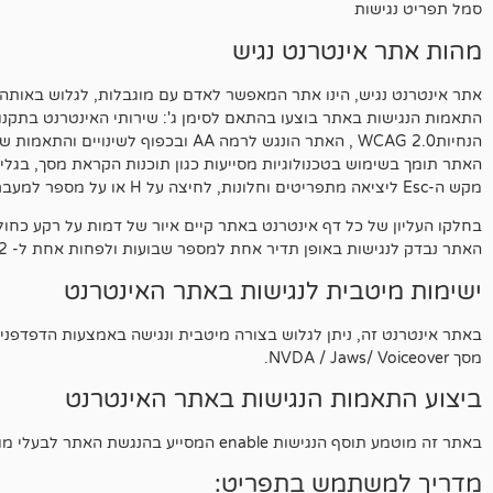
סמל תפריט נגישות
מהות אתר אינטרנט נגיש
אתר אינטרנט נגיש, הינו אתר המאפשר לאדם עם מוגבלות, לגלוש באותה ר
הנחיותWCAG 2.0 , האתר הונגש לרמה AA ובכפוף לשינויים והתאמות שבוצעו במסמך התקן הישראלי.
מקש ה-Esc ליציאה מתפריטים וחלונות, לחיצה על H או על מספר למעבר בין כותרות.
בחלקו העליון של כל דף אינטרנט באתר קיים איור של דמות על רקע כחול 
האתר נבדק לנגישות באופן תדיר אחת למספר שבועות ולפחות אחת ל- 12חודשים כדי להבטיח את תחזוקת נגישות האתר.
ישימות מיטבית לנגישות באתר האינטרנט
מסך NVDA / Jaws/ Voiceover.
ביצוע התאמות הנגישות באתר האינטרנט
באתר זה מוטמע תוסף הנגישות enable המסייע בהנגשת האתר לבעלי מוגבלויות.
מדריך למשתמש בתפריט: