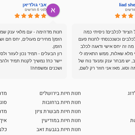
liad s
אבי גולדיאן
לפני 6 חודשים
הציוד לכלבים! ניסיתי כמה
חנות מדהימה - עם מלאי ענק שמ
כלבים וכשנכנסתי לחנות פעם
הזמן! מחירים מעולים, יחס חם ושי
מה זה יחס אישי ודאגה לכלב
י מלא שאלות, ממש התאימו לי
רון הבעלים - תמיד נכון לעזור ולס
, יש מבחר ענק ומנעד נוח של
יישר כח! נמשיך לקנות תמיד ולהמ
 וסוג. מאז אני חוזר רק לשם,
ושכנים ומשפחה!
 ואני עוד יותר ❤️
דוג
חנות חיות בירושלים
מדר
חנות חיות ברחובות
סוגי
חנות חיות מבשרת ציון
מדרי
שת
חנות חיות במודיעין
איך
חנות חיות בגבעת זאב
כלב