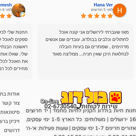
hemesh
Hana Ver
לפני 5 חודשים
לפני 6 חודשים
מאז שעברתי לירושלים אני קונה אוכל
החנות שלי לכל 
לחתולים וכלבים בבולדוג. עובדים שם אנשים
ספקים לאוכל ל
מדהימים , שפותרים גם בעיות הובלה
ראשונה הבנתי 
לנחלאות היכן שאין חניה... ממליצה מאוד
שלי, שאלו אות
את האוכל לכלב
מחירים לכל רמה
הכלב שלי מרוצה
אודות בול
צור קשר
שירות לקוחות
02-6730540
חנות חיות בולדוג הקניון לחיות מחמד | יד חרוצים
סיטונאות
16 ירושלים | משלוחים: כל הארץ 1-5 ימי עסקים,
זיכיון בר
אזורים חריגים 1-7 ימי עסקים | שעות פעילות: א׳-ה׳
דרושים