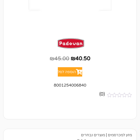
₪
45.00
₪
40.50
הוספה לסל
8001254006840
(0)
מוצרים נבחרים