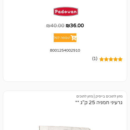
₪
40.00
₪
36.00
הוספה לסל
8001254002910
(1)
ק
|
מזון לתוכים
**