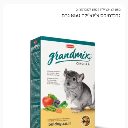
זון למכרסמים
לה 850 גרם