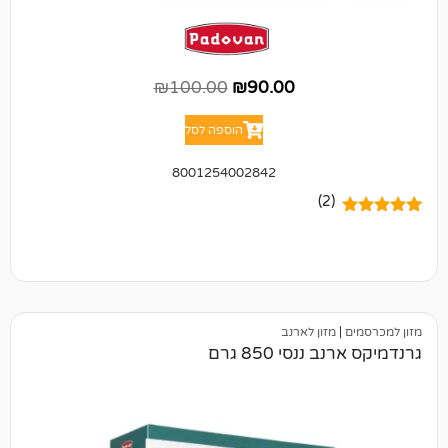
₪
100.00
₪
90.00
הוספה לסל
8001254002842
(2)
מזון לארנב
נסי 850 גרם