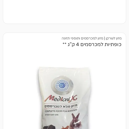
 למכרסמים ותוספי תזונה
ם 4 ק"ג **