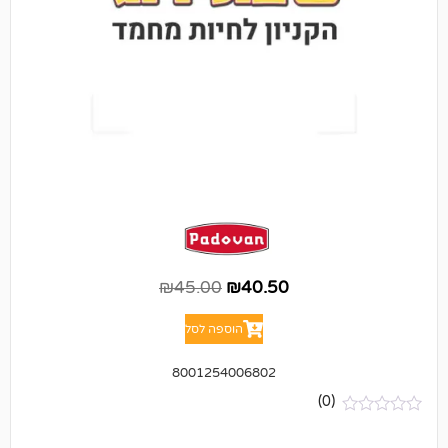
₪
45.00
₪
40.50
הוספה לסל
8001254006802
(0)