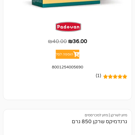
₪
40.00
₪
36.00
הוספה לסל
8001254005690
(1)
 למכרסמים
85 גרם