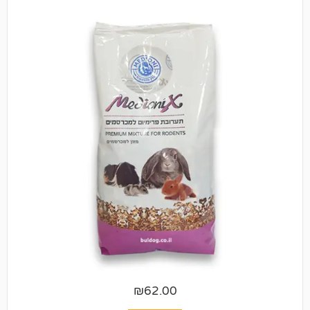
₪
62.00