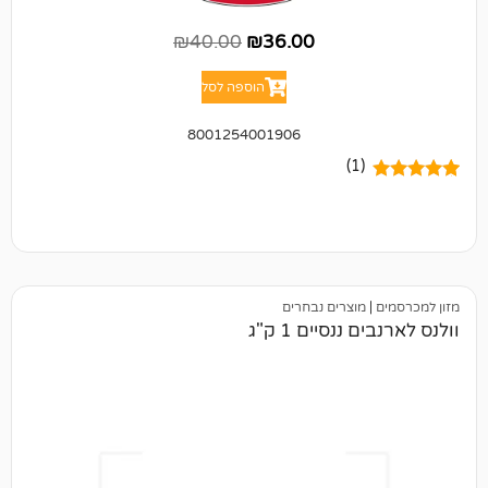
₪
40.00
₪
36.00
הוספה לסל
8001254001906
(1)
מוצרים נבחרים
נסיים 1 ק"ג